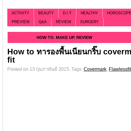
ACTIVITY
BEAUTY
D.I.Y
HEALTHY
HOROSCOP
PREVIEW
Q&A
REVIEW
SURGERY
Categorized |
HOW TO
,
MAKE UP
,
REVIEW
How to ทารองพื้นเนียนกริ๊บ cover
fit
Posted on 13 กุมภาพันธ์ 2015.
Tags:
Covermark
,
Flawlessfit