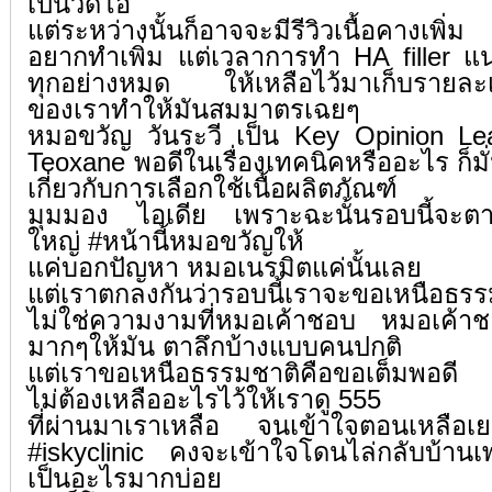
เป็นวิดีโอ
แต่ระหว่างนั้นก็อาจจะมีรีวิวเนื้อคางเพิ่ม
อยากทำเพิ่ม แต่เวลาการทำ HA filler แน
ทุกอย่างหมด ให้เหลือไว้มาเก็บรายละเอ
ของเราทำให้มันสมมาตรเฉยๆ
หมอขวัญ วันระวี เป็น Key Opinion L
Teoxane พอดีในเรื่องเทคนิคหรืออะไร ก็
เกี่ยวกับการเลือกใช้เนื้อผลิตภัณฑ์
มุมมอง ไอเดีย เพราะฉะนั้นรอบนี้จะตา
ใหญ่
#หน้านี้หมอขวัญให้
แค่บอกปัญหา หมอเนรมิตแค่นั้นเลย
แต่เราตกลงกันว่ารอบนี้เราจะขอเหนือธร
ไม่ใช่ความงามที่หมอเค้าชอบ หมอเค้า
มากๆให้มัน ตาลึกบ้างแบบคนปกติ
แต่เราขอเหนือธรรมชาติคือขอเต็มพอดี
ไม่ต้องเหลืออะไรไว้ให้เราดู 555
ที่ผ่านมาเราเหลือ จนเข้าใจตอนเหลือ
#iskyclinic
คงจะเข้าใจโดนไล่กลับบ้านเพร
เป็นอะไรมากบ่อย