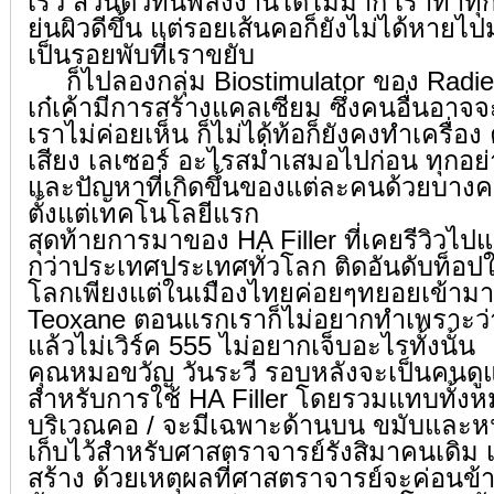
เร็ว ส่วนตัวทนพลังงานได้ไม่มาก เราทำทุก
ย่นผิวดีขึ้น แต่รอยเส้นคอก็ยังไม่ได้หายไ
เป็นรอยพับที่เราขยับ
ก็ไปลองกลุ่ม Biostimulator ของ Radi
เก๋เค้ามีการสร้างแคลเซียม ซึ่งคนอื่นอาจจ
เราไม่ค่อยเห็น ก็ไม่ได้ท้อก็ยังคงทำเครื่อง ค
เสียง เลเซอร์ อะไรสม่ำเสมอไปก่อน ทุกอย่
และปัญหาที่เกิดขึ้นของแต่ละคนด้วยบาง
ตั้งแต่เทคโนโลยีแรก
สุดท้ายการมาของ HA Filler ที่เคยรีวิวไป
กว่าประเทศประเทศทั่วโลก ติดอันดับท็อป
โลกเพียงแต่ในเมืองไทยค่อยๆทยอยเข้ามาที
Teoxane ตอนแรกเราก็ไม่อยากทำเพราะว่า
แล้วไม่เวิร์ค 555 ไม่อยากเจ็บอะไรทั้งนั้น
คุณหมอขวัญ วันระวี รอบหลังจะเป็นคนดู
สำหรับการใช้ HA Filler โดยรวมแทบทั้งห
บริเวณคอ / จะมีเฉพาะด้านบน ขมับและห
เก็บไว้สำหรับศาสตราจารย์รังสิมาคนเดิม 
สร้าง ด้วยเหตุผลที่ศาสตราจารย์จะค่อนข้า