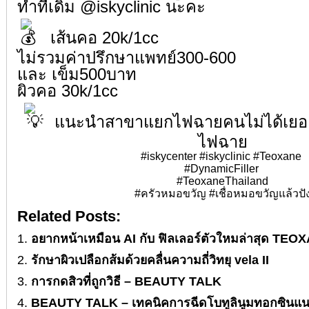
ทำที่เดิม @iskyclinic นะคะ
เส้นคอ 20k/1cc
ไม่รวมค่าปรึกษาแพทย์300-600
และ เข็ม500บาท
ผิวคอ 30k/1cc
แนะนำสาขาแยกไฟฉายคนไม่ได้เยอ
ไฟฉาย
#iskycenter
#iskyclinic
#Teoxane
⁣
#DynamicFiller
⁣
#TeoxaneThailand
#ครัวหมอขวัญ
#เชื่อหมอขวัญแล้วปั
Related Posts:
อยากหน้าเหมือน AI กับ ฟิลเลอร์ตัวใหมล่าสุด TEO
รักษาผิวเปลือกส้มด้วยคลื่นความถี่วิทยุ vela II
การกดสิวที่ถูกวิธี – BEAUTY TALK
BEAUTY TALK – เทคนิคการฉีดโบทูลินูมทอกซินแน