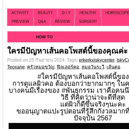
ACTIVITY
BEAUTY
D.I.Y
HEALTHY
HOROSCOP
PREVIEW
Q&A
REVIEW
SURGERY
Categorized |
HOW TO
ใครมีปัญหาเส้นคอโพสต์นี้ของคุณค่ะ 
Posted on 25 กันยายน 2024.
Tags:
erkerkxiskycenter
,
IskyC
Teoxane
,
ครัวหมอขวัญ
,
ฟิลเลอร์คอ
,
หมอวันระวี
,
เส้นคอ
#ใครมีปัญหาเส้นคอโพสต์นี้ของ
การดูแลผิวคอ ต้องบอกว่ายากมากๆ ในค
บางคนมีเรื่องของ
#พันธุกรรม
เราคือคนนึ
วิธี ที่คิดว่าน่าจะดีที่สุด
แต่ผิวก็ดีขึ้นจริงๆนะคะ
ขออนุญาตแปะรูปตอนที่รู้สึกกังวลมากที
ปัจจุบัน 2567