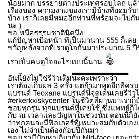
น้อยมาก บรรยายต่างประเทศรอบโลก แล้วก็
เรื่องของ ความงามของเรามีบ้างที่ยอมรั
บ้าง เราก็เลยมีหมออีกท่านที่พร้อมจะไปกันส
นะ )
ขอเหนือธรรมชาตินิดนึง
แก้ปัญหาเบื่อหน้า ที่เป็นมานาน 555 ก็เล
ขวัญหลังจากที่เราดูใจกันมาประมาณ 5 ปีข
เราเป็นคนดูใจอะไรแบบนี้นาน
▂▂▂▂▂▂▂▂▂▂
อันนี้ยังไม่ใช่รีวิวเต็มนะคะเพราะว่า
เราต้องเก็บผล 3 ครั้ง แต่ถ้ามาพูดอีกที
แบรนด์ Teoxane แบรนด์นี้จุดเด่นเคยรีวิวไป
#erkerkxiskycenter
ในชีวิตที่ผ่านมาเราก็ยั
ชอบทุกรุ่น ทุกแบรนด์ที่เคยใช้ ซึ่งแพทย์ก
กับ ณ เวลาและปัญหาในช่วงนั้น ตอนนี้ก็ย
ว่าทุกคนจะมีฟิลเลอร์ที่เหมาะสมกับตัวเอ
เอง ไม่จำเป็นต้องก๊อปปี้กันมา
ของเรามีปัญหาเกี่ยวกับ Mid-face เยอะกว