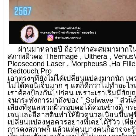
ผ่านมาหลายปี ถือว่าทำสะสมมามากในระด
สภาพผิวคอ Thermage , Ulthera , VenusV
Picosecond Laser , Morpheus8 ,Ha Filler
Redtouch Pro
เอาตรงๆที่ยังไม่ได้เปลี่ยนแปลงมากนัก เ
ไม่ได้คอนี่เจ็บมาก ๆ แต่ก็ดีกว่าไม่ทำอะไ
เราต้องป้องกันไปก่อน เพราะเราเริ่มมีสั
จนกระทั่งการมาถึงของ ” Sofwave ” ส่วนตัว
เสียงที่ดูแลพวกผิวรอบคอได้ค่อนข้างดี กระ
เจนและอีลาสตินทำให้ผิวดูนวลเนียนขึ้นฟูข
เปลี่ยนแปลงพอควรอย่างที่เคยได้รีวิว เพี
การคงสภาพก็ แล้วแต่คนบางคนก็อาจจะรู้