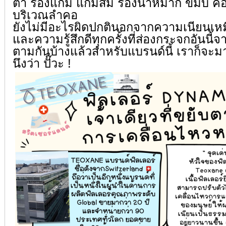
ตา ร่องแก้ม แก้มส้ม ร่องน้ำหมาก ขมับ คอ 
บริเวณลำคอ
ยังไม่มีอะไรผิดปกตินอกจากความเนียนเหม
และความรู้สึกดีทุกครั้งที่ส่องกระจกอันนี
ตามกันบ้างแล้วสำหรับแบรนด์นี้ เราก็จะมา
นึงว่า ปั๊วะ !