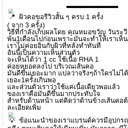
▂▂▂▂▂▂▂▂▂▂
ผิวคอขอรีวิวสั้น ๆ ครบ 1 ครั้ง
( จาก 3 ครั้ง)
วิธีที่กำลังเก็บผลโดย คุณหมอขวัญ วันระว
พ้น1เดือนไปก่อนเพราะมันจะทำให้เราเห็นส
เราไม่ค่อยอินกับผิวที่หลังทำทันที
อันนี้เป็นความเห็นส่วนตัว
จะเห็นได้ว่า 1 cc ใช้เนื้อ RHA 1
ค่อยหยอดลงไป บริเวณเส้นคอ
มันดีขึ้นเยอะมาก แปลว่าจริงๆถ้าใครไม่ได
เยอะ1ครั้งเกินพอ
และส่วนตัวเราว่าใช้แค่เนื้อเดียวพอแล้ว
ของเราคือมันดีขึ้นมากประทับใจ
สำหรับด้านหน้า แต่คิดว่าด้านข้างเส้นคอต
ละเอียดเพิ่ม
ข้อแนะนำของเราแบรนด์ควรมีอุปกรณ