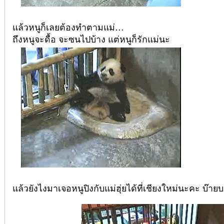
แล้วหนูก็เลยต้องทำตามแม่…
ถึงหนูจะดื้อ จะซนไปบ้าง แต่หนูก็รักแม่นะ
แล้วยังไงมาเจอหนูปิงกับแม่ฮุ่
ยได้ที่เชียงใหม่นะคะ บ๊าย