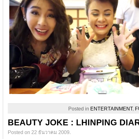
Posted in
ENTERTAINMENT
,
F
BEAUTY JOKE : LHINPING DIA
Posted on 22 ธันวาคม 2009.