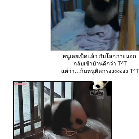
หนูเลยเข็ดแล้ว กับโลกภายนอก
กลับเข้าบ้านดีกว่า
T^T
แต่ว่า…ก้นหนูติดกรงงงงงงง
T^T