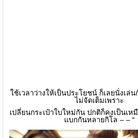
ใช้เวลาว่างให้เป็นประโยชน์ ก็เลยนั่งเล่น
ไม่จัดเต็มเพราะ
เปลี่ยนกระเป๋าใบใหม่กัน ปกติก็คงเป็นเหมื
แบกกันหลายกิโล – – “