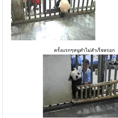
ครั้งแรกๆหนูทำไม่สำเร็จหรอก