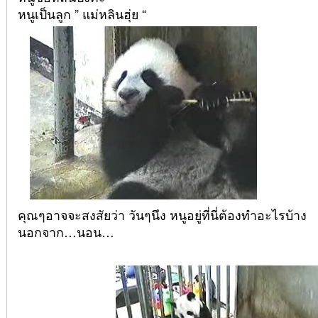
หนูเป็นลูก
” แม่หลินฮุ่ย “
คุณๆอาจจะสงสัยว่า วันๆนึง หนูอยู่ที่นี่ต้องทำอะไรบ้าง
นอกจาก…นอน…