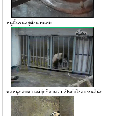
หนูดิ้นรนอยู่ตั้งนานแน่ะ
พอหนูกลับมา แม่ฮุ่ยก็ถามว่า เป็นยังไงล่ะ ซนดีนัก