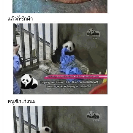
แล้วก็ซักผ้า
หนูซักเก่งนะ