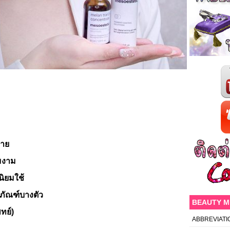
ลาย
มงาม
นิยมใช้
ภัณฑ์บางตัว
BEAUTY 
ทย์)
ABBREVIATI