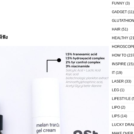
FUNNY
(3)
GADGET
(11)
GLUTATHIO
HAIR
(51)
้ฟัง
HEALTHY
(21
HOROSCOP
HOW TO
(237
INSPIRE
(15)
IT
(19)
LASER
(33)
LEG
(1)
LIFESTYLE
(
LIPO
(2)
LIPS
(14)
LUCKY DRA
MAKE OVER