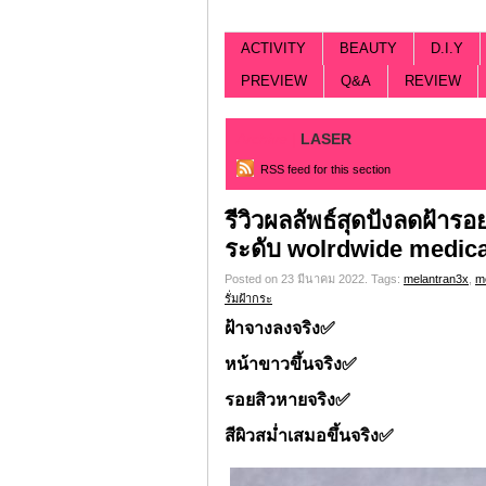
ACTIVITY
BEAUTY
D.I.Y
PREVIEW
Q&A
REVIEW
Archive |
LASER
RSS feed for this section
รีวิวผลลัพธ์สุดปังลดฝ้า
ระดับ wolrdwide medica
Posted on 23 มีนาคม 2022.
Tags:
melantran3x
,
m
รั่มฝ้ากระ
ฝ้าจางลงจริง
✅
หน้าขาวขึ้นจริง
✅
รอยสิวหายจริง
✅
สีผิวสม่ำเสมอขึ้นจริง
✅