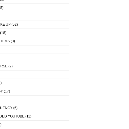
5)
KE UP
(52)
(18)
ITEMS
(3)
URSE
(2)
)
GY
(17)
QUENCY
(6)
DED YOUTUBE
(11)
)