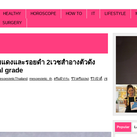
HEALTHY
HOROSCOPE
HOW TO
IT
LIFESTYLE
SURGERY
รอยแดงและรอยดำ 2เวชสำอางตัวดัง
l grade
esoesteticThailand
,
mesoestetic_th
,
ครีมฝ้ากระ
,
รีวิวครีมแพง
,
รีวิวบิวตี้
,
เซ
Popular
L