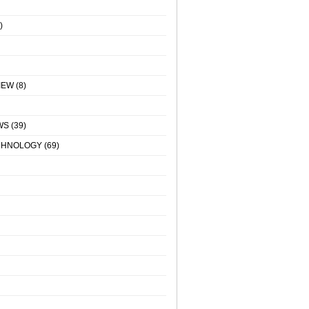
)
IEW
(8)
WS
(39)
CHNOLOGY
(69)