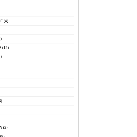
NE
(4)
)
E
(12)
)
5)
W
(2)
(9)