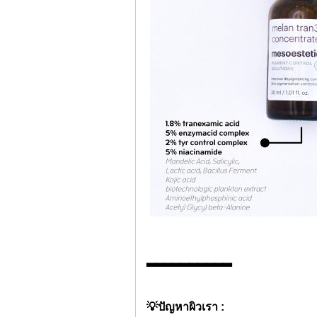
▂▂▂▂▂▂▂▂▂▂
💡
ปัญหาผิวเรา :