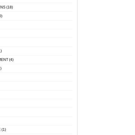
ENS
(18)
0)
)
MENT
(4)
)
E
(1)