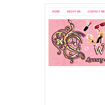
HOME
ABOUT ME
CONTACT ME
New layer…