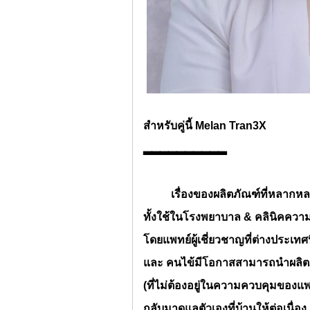
สำหรับคู่นี้
Melan Tran3X
▂▂▂▂▂▂▂▂▂▂
เรื่องของผลิตภัณฑ์ที่หลากห
ทั้งใช้ในโรงพยาบาล
& คลินิคควา
โดยแพทย์ผู้เชี่ยวชาญที่ต่างประเทศ
และ คนไข้มีโอกาสสามารถนำผลิต
(ที่ไม่ต้องอยู่ในความควบคุมของแพ
กลับมาดูแลตัวเองที่บ้านให้ต่อเนื่อง