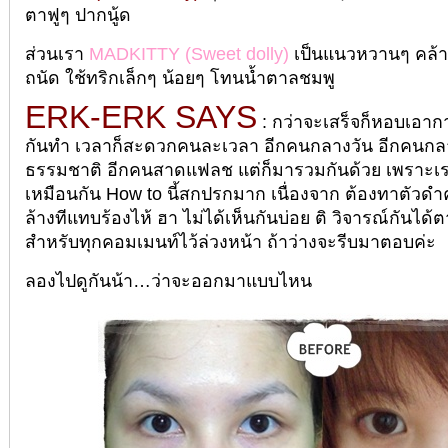
ตาฟูๆ ปากนู้ด
ส่วนเรา
MADKITTY
(Sweet dolly)
เป็นแนวหวานๆ คล้า
ถนัด ใช้ทริกเล็กๆ น้อยๆ โทนน้ำตาลชมพู
ERK-ERK SAYS
: กว่าจะเสร็จก็หอบเอากา
กันทำ เวลาก็สะดวกคนละเวลา อีกคนกลางวัน อีกคนกล
ธรรมชาติ อีกคนสาดแฟลช แต่ก็มารวมกันด้วย เพราะเ
เหมือนกัน How to นี้สกปรกมาก เนื่องจาก ต้องทาตัวด
ล้างทีแทบร้องไห้ ฮา ไม่ได้เห็นกันบ่อย ติ วิจารณ์กันไ
สำหรับทุกคอมเมนท์ไว้ล่วงหน้า ถ้าว่างจะรีบมาตอบค่ะ
ลองไปดูกันน้า…ว่าจะออกมาแบบไหน