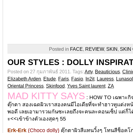
Posted in
FACE
,
REVIEW
,
SKIN
,
SKIN
OUR STYLES : DOLLY INSPIRA
Posted on 27 กุมภาพันธ์ 2011.
Tags:
Arty
,
Beauticious
,
Clin
Elizabeth Arden
,
Etude
,
Faris
,
Fasio
,
In2it
,
Lauress
,
Lunasol
Oriental Princess
,
Skinfood
,
Yves Saint laurent
,
ZA
MAD KITTY SAYS
: HOW TO เฉพาะกิจ
ตุ๊กตา สองเฉดผิวเราสองคนมีไอเดียที่จะทำฮาวทูแต่งหน
พอดี เลยเอามารวมกันซะเลยถึงจะคนละคอนเซ็ป แต่ก็ได้ธ
ะ<<เข้าข้างตัวเองสุดๆ 55
Erk-Erk
(Choco dolly)
ตุ๊กตาผิวสีแทนวิ้งๆ โทนสีช็อ