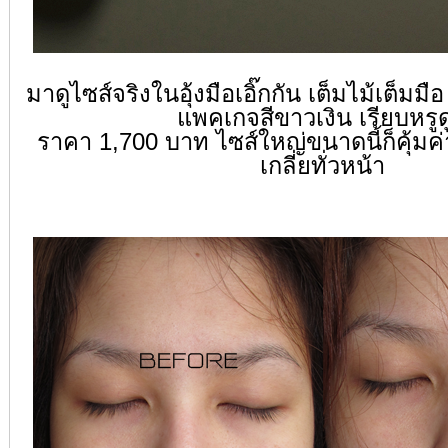
มาดูไซส์จริงในอุ้งมือเอิ๊กกัน เต็มไม้เต็ม
แพคเกจสีขาวเงิน เรียบหรูดู
ราคา 1,700 บาท ไซส์ใหญ่ขนาดนี้ก็คุ้มค่าอ
เกลี่ยทั่วหน้า