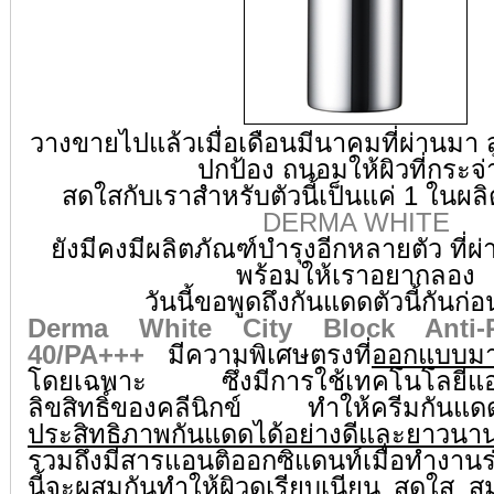
วางขายไปแล้วเมื่อเดือนมีนาคมที่ผ่านมา สู
ปกป้อง ถนอมให้ผิวที่กระจ่
สดใสกับเราสำหรับตัวนี้เป็นแค่ 1 ในผล
DERMA WHITE
ยังมีคงมีผลิตภัณฑ์บำรุงอีกหลายตัว ที่ผ
พร้อมให้เราอยากลอง
วันนี้ขอพูดถึงกันแดดตัวนี้กันก
Derma White City Block Anti-P
40/PA+++
มีความพิเศษตรงที่
ออกแบบมาเ
โดยเฉพาะ ซึ่งมีการใช้เทคโนโลยีแอนต
ลิขสิทธิ์ของคลีนิกข์ ทำให้ครีมกันแดดส
ประสิทธิภาพกันแดดได้อย่างดีและยาวนา
รวมถึงมีสารแอนติออกซิแดนท์เมื่อทำงานร
นี้จะผสมกันทำให้
ผิวดูเรียบเนียน สดใส สม