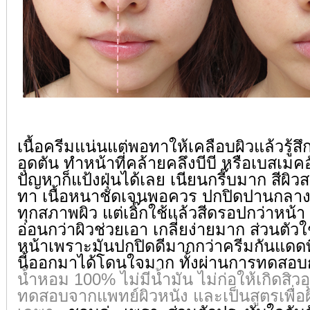
เนื้อครีมแน่นแต่พอทาให้เคลือบผิวแล้วรู้สึก
อุดตัน ทำหน้าที่คล้ายคลึงบีบี หรือเบสเมคอ
ปัญหาก็แป้งฝุ่นได้เลย เนียนกรี๊บมาก สีผิว
ทา เนื้อหนาชัดเจนพอควร ปกปิดปานกลาง
ทุกสภาพผิว แต่เอิ๊กใช้แล้วสีดรอปกว่าหน้า
อ่อนกว่าผิวช่วยเอา เกลี่ยง่ายมาก ส่วนตัว
หน้าเพราะมันปกปิดดีมากกว่าครีมกันแดดที่ใ
นี้ออกมาได้โดนใจมาก ทั้งผ่านการทดสอ
น้ำหอม 100% ไม่มีน้ำมัน ไม่ก่อให้เกิดสิว
ทดสอบจากแพทย์ผิวหนัง และเป็นสูตรเพื่อผ