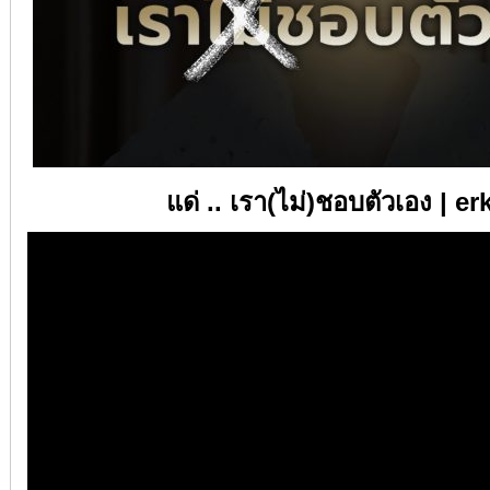
แด่ .. เรา(ไม่)ชอบตัวเอง | er