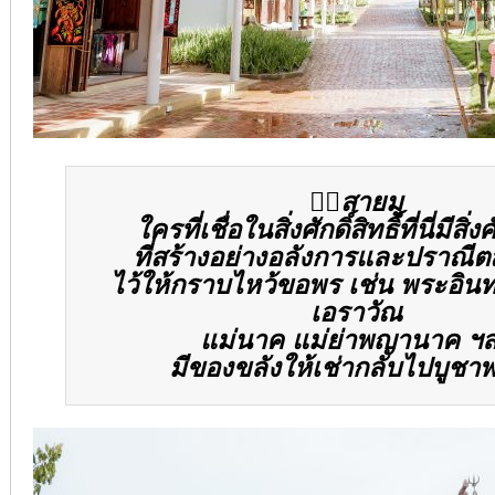
👍🏻
สายมู
ใครที่เชื่อในสิ่งศักดิ์สิทธิ์ที่นี่มีสิ่งศั
ที่สร้างอย่างอลังการและปราณี
ไว้ให้กราบไหว้ขอพร เช่น พระอินท
เอราวัณ
แม่นาค แม่ย่าพญานาค ฯ
มีของขลังให้เช่ากลับไปบูชา