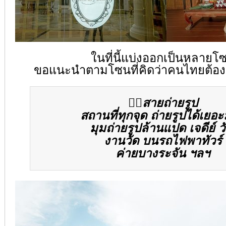
ในที่นี้แบ่งออกเป็นหลายโ
ขอแนะนำตามโซนที่คิดว่าคนไทยต้อ
👍🏻
สายถ่ายรูป
สถานที่ทุกจุด ถ่ายรูปได้เยอ
มุมถ่ายรูปล้านแปด เจดีย์ ว
งานวัด บนรถไฟพาทัวร์
ค่ายบางระจัน ฯลฯ