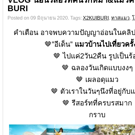
VLOG นอนรีสอร์ทคนรักหมา&แมวครั
BURI
Posted on 09 มิถุนายน 2020.
Tags:
X2KUIBURI
,
ทาสแมว
,
โ
คำเตือน อาจพบความปัญญาอ่อนในคลิป
🤎”
อีเด็น
”
แมวบ้านไปเที่ยวครั
🤎
ไปแค่
2
วัน
2
คืน รูปเป็นร
🤎
ฉลองวันเกิดแบบงงๆ
🤎
เผลอดุแมว
🤎
ตัวเราในวันๆนึงที่อยู่กับ
🤎
รีสอร์ทที่ครบรสมาก
กราบ