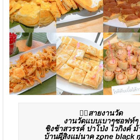
👍🏻
สายงานวัด
งานวัดแบบเบาๆซอฟท์ๆ
ชิงช้าสวรรค์ ปาโป่ง ไวกิงค์ ม
บ้านผีสิงแม่นาค zone black