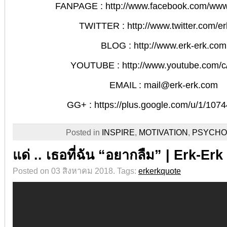
FANPAGE :
http://www.facebook.com/ww
TWITTER :
http://www.twitter.com/e
BLOG :
http://www.erk-erk.com
YOUTUBE :
http://www.youtube.com/c
EMAIL : mail@erk-erk.com
GG+ :
https://plus.google.com/u/1/10
Posted in
INSPIRE
,
MOTIVATION
,
PSYCHO
แด่ .. เธอที่ฉัน “อยากลืม” | Erk-Erk
Posted on 03 สิงหาคม 2018.
Tags:
erkerkquote