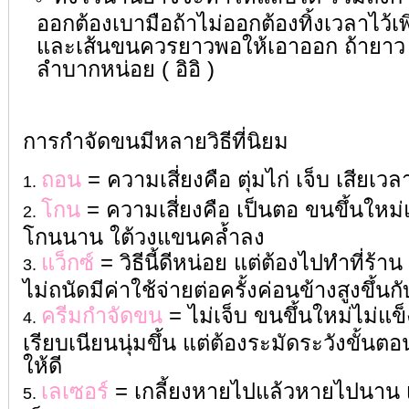
ออกต้องเบามือถ้าไม่ออกต้องทิ้งเวลาไว้เพ
และเส้นขนควรยาวพอให้เอาออก ถ้ายาว 0
ลำบากหน่อย ( อิอิ )
การกำจัดขนมีหลายวิธีที่นิยม
ถอน
= ความเสี่ยงคือ ตุ่มไก่ เจ็บ เสียเวล
โกน
= ความเสี่ยงคือ เป็นตอ ขนขึ้นใหม่แ
โกนนาน ใต้วงแขนคล้ำลง
แว็กซ์
= วิธีนี้ดีหน่อย แต่ต้องไปทำที่ร
ไม่ถนัดมีค่าใช้จ่ายต่อครั้งค่อนข้างสูงขึ้นก
ครีมกำจัดขน
= ไม่เจ็บ ขนขึ้นใหม่ไม่แข็
เรียบเนียนนุ่มขึ้น แต่ต้องระมัดระวังขั้
ให้ดี
เลเซอร์
= เกลี้ยงหายไปแล้วหายไปนาน 