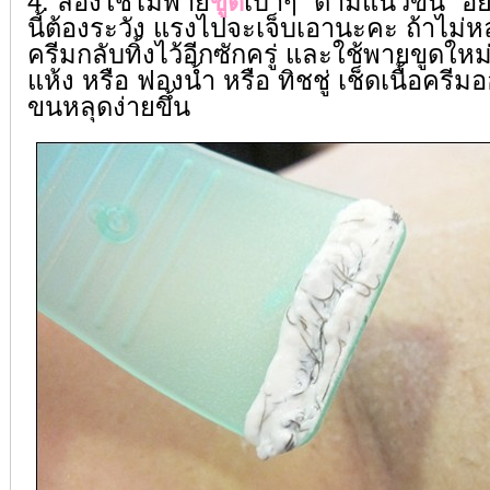
4. ลองใช้ไม้พาย
ขูด
เบาๆ “ตามแนวขน” อย่
นี้ต้องระวัง แรงไปจะเจ็บเอานะคะ ถ้าไม่หล
ครีมกลับทิ้งไว้อีกซักครู่ และใช้พายขูดใหม
แห้ง หรือ ฟองน้ำ หรือ ทิชชู่ เช็ดเนื้อครีม
ขนหลุดง่ายขึ้น