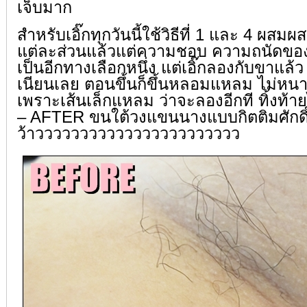
เจ็บมาก
สำหรับเอิ๊กทุกวันนี้ใช้วิธีที่ 1 และ 4 ผสมผ
แต่ละส่วนแล้วแต่ความชอบ ความถนัดของแ
เป็นอีกทางเลือกหนึ่ง แต่เอิ๊กลองกับขาแ
เนียนเลย ตอนขึ้นก็ขึ้นหลอมแหลม ไม่หนา แ
เพราะเส้นเล็กแหลม ว่าจะลองอีกที ทิ้งท
– AFTER ขนใต้วงแขนนางแบบกิตติมศักดิ์ข
ว้าววววววววววววววววววววววว