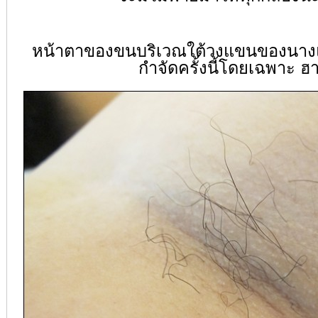
หน้าตาของขนบริเวณใต้วงแขนของนางแบ
กำจัดครั้งนี้โดยเฉพาะ ฮ