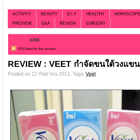
ACTIVITY
BEAUTY
D.I.Y
HEALTHY
HOROSCOP
PREVIEW
Q&A
REVIEW
SURGERY
Archive |
ARM
RSS feed for this section
REVIEW : VEET กำจัดขนใต้วงแขน
Posted on 12 กันยายน 2011.
Tags:
Veet