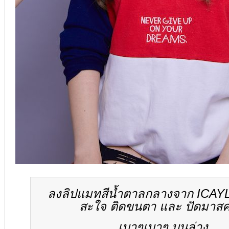
ลงลิปแมทสีน้ำตาลกลางจาก ICAY
สะใจ ติดขนตา และ ปัดมาสค
เบาๆเบาๆ บนล่าง