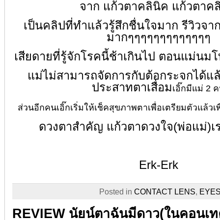
จาก แก้วตาคลินิค
แก้วตาคล
เป็นคลิปที่ทำแล้วรู้สึกชื่นใจมาก รีวิวจ
มากๆๆๆๆๆๆๆๆๆๆๆๆๆ
เสียดายที่รู้จักโรคนี้ช้าเกินไป ตอนแม่
แม่ไม่สามารถจัดการกับต้อกระจกได้แล้
ประสาทตาเสื่อม
เอิ๊กมีแม่ 2 
ส่วนอีกคนเอิ๊กเริ่มให้เช็คสุขภาพตาเพื่อเตรียมตัวแล้วเพ
ดวงตาสำคัญ แก้วตาดวงใจ(พ่อแม่)เรา
Erk-Erk
Posted in
CONTACT LENS
,
EYE
REVIEW นัยน์ตาฉันมีดาว(ในคอนเท