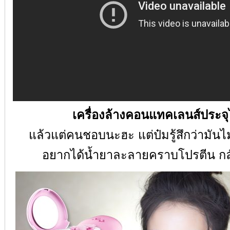
เครื่องล้างคอนแทคเลนส์ประจุ
แล้วแต่คนชอบนะฮะ แต่ป๋มรู้สึกว่ามันไ
อยากได้น้ำยาละลายคราบโปรตีน ก