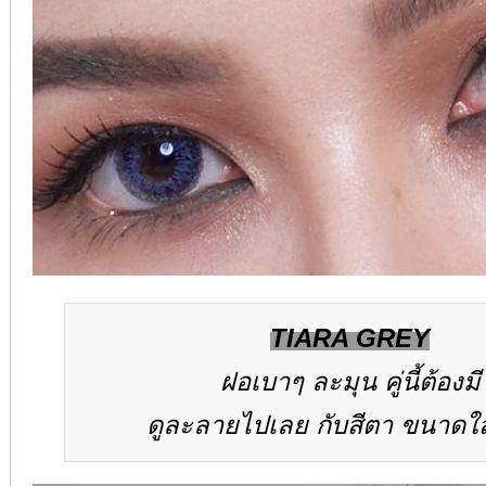
TIARA GREY
ฝอเบาๆ ละมุน คู่นี้ต้องมี
ดูละลายไปเลย กับสีตา ขนาดใ