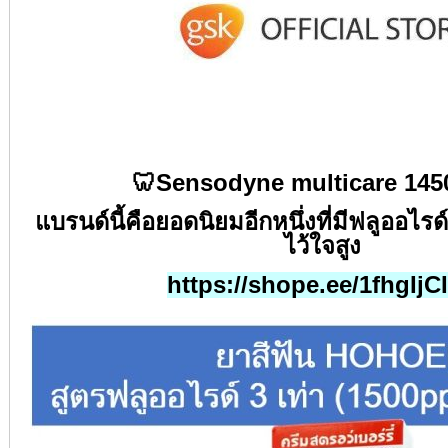
🦷Sensodyne multicare 14
แบรนด์นี้คือยอดนิยมอีกหนึ่งที่มีฟลูออไร
ไว้ใจสูง
https://shope.ee/1fhgIjC