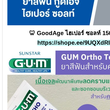
🦷 GoodAge
ไฮเปอร์
ซอลท์
15
https://shope.ee/9UQXdR