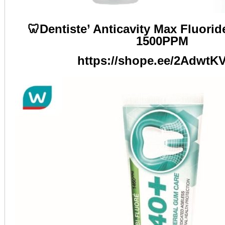
🦷Dentiste’ Anticavity Max Fluori
1500PPM
https://shope.ee/2AdwtK