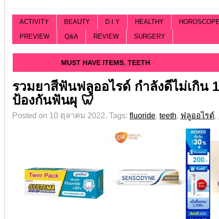
ACTIVITY
BEAUTY
D.I.Y
HEALTHY
HOROSCOP
PREVIEW
Q&A
REVIEW
SURGERY
Categorized |
MUST HAVE ITEMS
,
TEETH
รวมยาสีฟันฟลูออไรด์ กำลังดีไม่เกิ
ป้องกันฟันผุ 🦷
Posted on 10 ตุลาคม 2022.
Tags:
fluoride
,
teeth
,
ฟลูออไรด์
,