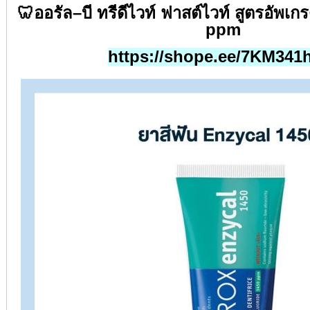
🦷
ออรัล
–
บี ทรีดีไวท์ ฟาสต์ไวท์ สูตรอัพเก
ppm
https://shope.ee/7KM341