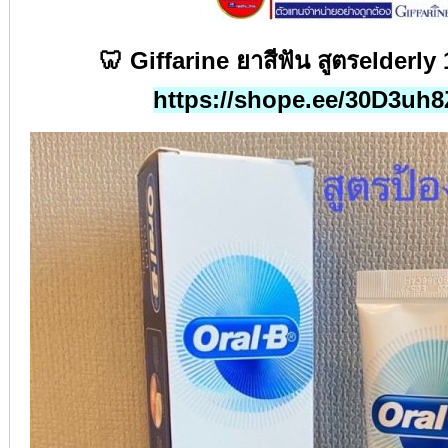
🦷 Giffarine
ยาสีฟัน
สูตร
elderly
https://shope.ee/30D3uh