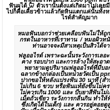
ฟันผุได้
🦷
ตัวเรานั้นตั้งแต่เกิดมาไม่เคยมี
ไปก็คือเคี้ยวข้าวแล้วกัดหินแตกแค่นั้นทั้
ไรด์สำคัญมาก
หมอฟันบอกว่าช่วยเคลือบฟันไม่ให้ถู
กรดในอาหารที่เราทาน
/
หมอผิวหนั
ท่านอาจจะมีสาเหตุเป็นสิวได้จ
ฟลูออไรด์ เพราะฉะนั้นระวังการเล
คาง รอบปาก และการล้างให้สะอาด
พยายามดูปริมาณฟลูออไรด์ที่มีบอก
ฉลากข้างกล่องเป็นหน่วยวัดเป็น
pp
ปากขอให้หลังแปรงฟัน
30
นาที
(
สำห
ไม่เกิน
6
ขวบ หรือฟันแท้ยังขึ้นไม่ค
ไม่ควรเกิน
1000
และ บีบยาสีฟันไม่เ
เม็ดถั่วเขียว ระวังการกลืนกิน ทำให
ซึ่งเกิดได้ในเด็ก
)
และ ควรอยู่คอยดูล