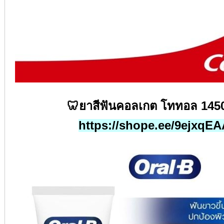
🦷
ยาสีฟันคอลเกต โททอล
145
https://shope.ee/9ejxqE