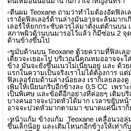
ตื่นเหมือนนอนมานานกว่าเจ้าหญิงนิทรา
▫️ตีนผม Teoxane ถามว่าทำไมต้องอัดฟิลเลอร
เราอัดฟิลเลอร์ด้านล่างมันอาจจะล้นมากเ
เลอร์ให้ยกกระชับควรไล่มาตั้งแต่ด้านบน แ
สภาพผิวด้านบนมารอไว้แล้ว ก็มีซ่อน 2 จุ
ด้านข้างขึ้นไป
▫️ขมับด้านบน Teoxane ด้วยความที่ฟิลเลอร
เดี๋ยวจะเยอะไป บริเวณนี้คุณหมออาจจะใส่ไ
ข้าง มันจะยังขึ้นแนวไม่เนียนอยู่ และ ด้วย
แรกในความเป็นจริงเราไม่ได้ต้องการ แต่ม
ฟิลเลอร์ถมด้านล่างน้อยลง เราก็เลยลองดู จ
เพิ่มให้เนียนกริบอีกข้างละ 0.5 CC
เพราะต
เป็นพิเศษ และข้อดีอีกอย่างที่ค่อยๆ เติมบร
บางคนอาจจะปวดหัวได้มาก เวลาขยับหน้า ถ
อาจจะปวดหัวมากตามมา ขนาดแค่นี้เราก็ยัง
▫️หน้าแก้ม ข้างแก้ม
Teoxane เคลื่อนวอลุ่
ขึ้นเล็กน้อย และเติมโหนกอีกข้างให้เท่ากับอ