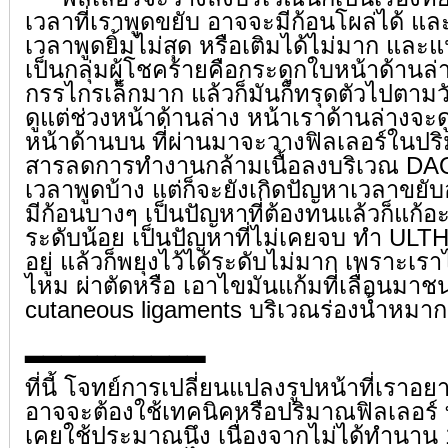
เวลาที่เราพูดขยับ อาจจะมีก้อนโผล่ได้ แ
เวลาพูดยิ้มไม่สุด หรือเติมได้ไม่มาก และ
เป็นกลุ่มผู้โชคร้ายคือกระดูกใบหน้าด้าน
กรรไกรเล็กมาก แล้วก็มันก็ทรุดตัวไปตามว
ดูแต่ช่วงหน้าด้านล่าง หน้าเราด้านล่างจะด
หน้าด้านบน ที่ผ่านมาจะวางฟิลเลอร์ในปร
สารลดการทำงานกล้ามเนื้อลงบริเวณ DAO
เวลาพูดบ้าง แต่ก็จะยังเกิดปัญหาเวลาขยับอยู่
มีก้อนบางๆ เป็นปัญหาที่ต้องทนแล้วก็แก้อ
ระดับน้อย เป็นปัญหาที่ไม่เคยจบ ทำ ULT
อยู่ แล้วก็พยุงไว้ได้ระดับไม่มาก เพราะเร
ไหม ผ่าตัดหรือ เอาไขมันแก้มที่เลื่อนมาช
cutaneous ligaments บริเวณร่องน้ำหมาก 
▂▂▂▂▂▂▂▂▂▂
ที่นี้ โจทย์การเปลี่ยนแปลงรูปหน้าที่เราอย
อาจจะต้องใช้เทคนิคหรือปริมาณฟิลเลอร์ ที
เคยใช้ประมาณนึง เนื่องจากไม่ได้ทำนาน 