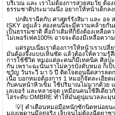
บริเวณ และ เราไม่ต้องการสวยสมวัย ต้อง
ธรรมชาติประมาณนึง อยากให้หน้าเด็กลง
ปกติเราฉีดกับ ศาสตร์รังสิมา และ อจ ส
ISKY อยู่แล้ว สองคนนี้จะมีความคล้ายกัน
เป็นธรรมชาติ คือถ้าเติมทีก็ยังต้องเหลือค
ไม่เพอร์เฟค100% อาจจะต้องมีเหลือความเป
แต่รอบเนี่ยเราต้องการให้หน้าเราเปลี่ย
มันต้องจึ้งแบบเห็นชัด แล้วต้องให้ความรู้
การใช้ชีวิต หมอแต่ละคนก็มีเทคนิค ศิลปะส
กัน เพราะฉะนั้นเราไม่ควรบังคับหมอ ก็เป็
ขวัญ วันระวี มา 5 ปี ติดใจตอนฉีดสารล
เนื้อ บอกหมอต้องการ 1 หมอก็จัดละเอียด
กับคนหน้าหิวเข็ม ใช้ปริมาณไม่มากด้วย 
เลเยอร์ และหลายจุด เหมือนคนใช้สีเดียวก
ไล่ระดับ OMBRE ทำให้มันดูนุ่มนวลละมุ
💡[ คำเตือนหมอมือหนักซักนิดหน่อยนะ
มองเพดานมีอยู่จริง เจ็บจนไม่ต้องฉีดยาชาก