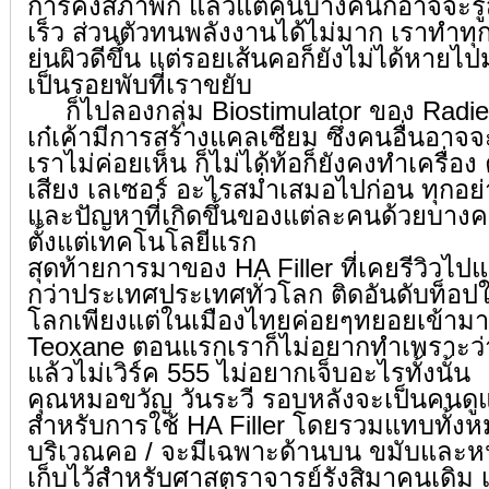
การคงสภาพก็ แล้วแต่คนบางคนก็อาจจะรู้
เร็ว ส่วนตัวทนพลังงานได้ไม่มาก เราทำทุก
ย่นผิวดีขึ้น แต่รอยเส้นคอก็ยังไม่ได้หายไ
เป็นรอยพับที่เราขยับ
ก็ไปลองกลุ่ม Biostimulator ของ Radi
เก๋เค้ามีการสร้างแคลเซียม ซึ่งคนอื่นอาจจ
เราไม่ค่อยเห็น ก็ไม่ได้ท้อก็ยังคงทำเครื่อง ค
เสียง เลเซอร์ อะไรสม่ำเสมอไปก่อน ทุกอย่
และปัญหาที่เกิดขึ้นของแต่ละคนด้วยบาง
ตั้งแต่เทคโนโลยีแรก
สุดท้ายการมาของ HA Filler ที่เคยรีวิวไป
กว่าประเทศประเทศทั่วโลก ติดอันดับท็อป
โลกเพียงแต่ในเมืองไทยค่อยๆทยอยเข้ามาที
Teoxane ตอนแรกเราก็ไม่อยากทำเพราะว่า
แล้วไม่เวิร์ค 555 ไม่อยากเจ็บอะไรทั้งนั้น
คุณหมอขวัญ วันระวี รอบหลังจะเป็นคนดู
สำหรับการใช้ HA Filler โดยรวมแทบทั้งห
บริเวณคอ / จะมีเฉพาะด้านบน ขมับและห
เก็บไว้สำหรับศาสตราจารย์รังสิมาคนเดิม 