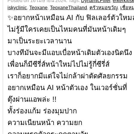
Posted on 16 เมษายน 2024.
Tags:
DynamicFiller
,
erkerkxis
iskyclinic
,
Teoxane
,
TeoxaneThailand
,
ครัวหมอขวัญ
,
เชื่อห
✨อยากหน้าเหมือน AI กับ ฟิลเลอร์ตัวใหมล่
ไม่รู้มีใครเคยเป็นไหมคนที่มันหน้าเดิมๆ
มาเป็นระยะเวลานาน
บางทีมันจะมีแอบเบื่อหน้าเดิมตัวเองนิดนึง
เพื่อนก็มีซีรี่ส์หน้าใหม่ไปไม่รู้กี่ซีรี่ส์
เราก็อยากมีแต่ใจไม่กล้าผ่าตัดศัลยกรรม
อยากเหมือน AI หน้าตัวเอง ในเวอร์ชั่นที่
ตุ๊งผ่านแอพล่ะ !!
ทั้งร่องแก้ม ร่องมุมปาก
ความเนียนหน้า ความยก