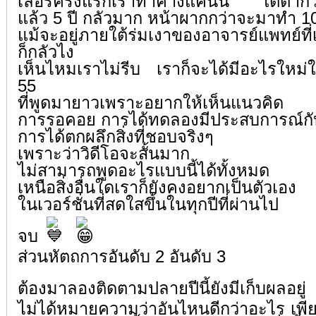
เลอร์ครั้งแรกเราทำคางแค่นั้น ใต้ตาก
แล้ว 5 ปี กลัวมาก หน้าผากกว่าจะมาทำ 10
แม้จะอยู่ภายใต้ร่มเงาของอาจารย์แพทย์ที่เร
ก็กลัวไง
เห็นไหมเราไม่รีบ เราก็จะได้มีอะไรใหม่ให
55
ที่พูดมายาวเพราะอยากให้เห็นแนวคิด
การรอคอย การได้ทดลองมีประสบการณ์กับเ
การได้ตกผลึกสิ่งที่ชอบจริงๆ
เพราะว่าวิดีโอจะสั้นมาก
ไม่สามารถพูดอะไรแบบนี้ได้ทั้งหมด
เหนือสิ่งอื่นใดเราก็ยังคงอยากเป็นตัวเอง
ในเวอร์ชั่นที่สดใสขึ้นในทุกปีที่ผ่านไป
จบ
ส่วนหัตถการอันดับ 2 อันดับ 3
ต้องมาลองติดตามปลายปีนี้ยังมีเก็บผลอยู่
ไม่ได้หมายความว่าอันไหนดีกว่าอะไร เพี