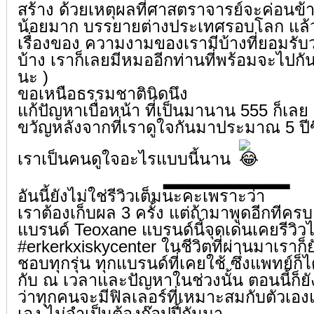
สร้าง ด้วยเหตุผลที่ศาสตราจารย์จะค่อนข้า
น้อยมาก บรรยายต่างประเทศรอบโลก แล้วก็
เรื่องของ ความงามของเรามีบ้างที่ยอมรั
บ้าง เราก็เลยมีหมออีกท่านที่พร้อมจะไปกันส
นะ )
ขอเหนือธรรมชาตินิดนึง
แก้ปัญหาเบื่อหน้า ที่เป็นมานาน 555 ก็เล
ขวัญหลังจากที่เราดูใจกันมาประมาณ 5 ปีข
เราเป็นคนดูใจอะไรแบบนี้นาน
▂▂▂▂▂▂▂▂▂▂
อันนี้ยังไม่ใช่รีวิวเต็มนะคะเพราะว่า
เราต้องเก็บผล 3 ครั้ง แต่ถ้ามาพูดอีกที
แบรนด์ Teoxane แบรนด์นี้จุดเด่นเคยรีวิวไป
#erkerkxiskycenter
ในชีวิตที่ผ่านมาเราก็ยั
ชอบทุกรุ่น ทุกแบรนด์ที่เคยใช้ ซึ่งแพทย์ก
กับ ณ เวลาและปัญหาในช่วงนั้น ตอนนี้ก็ย
ว่าทุกคนจะมีฟิลเลอร์ที่เหมาะสมกับตัวเอ