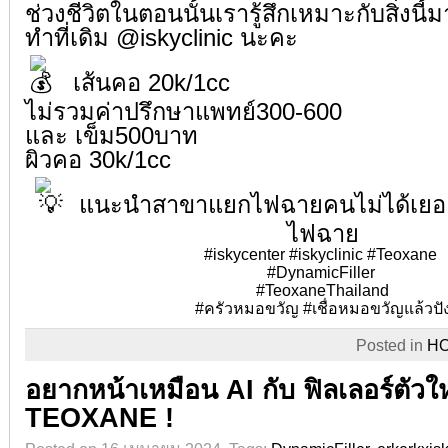
ช่วงชีวิตในตอนนั้นเรารู้สึกเหมาะกับสิ่งนี้มา
ทำที่เดิม @iskyclinic นะคะ
เส้นคอ 20k/1cc
ไม่รวมค่าปรึกษาแพทย์300-600
และ เข็ม500บาท
ผิวคอ 30k/1cc
แนะนำสาขาแยกไฟฉายคนไม่ได้เยอ
ไฟฉาย
#iskycenter
#iskyclinic
#Teoxane
⁣
#DynamicFiller
⁣
#TeoxaneThailand
#ครัวหมอขวัญ
#เชื่อหมอขวัญแล้วปั
Posted in
H
อยากหน้าเหมือน AI กับ ฟิลเลอร์ตัวใ
TEOXANE !