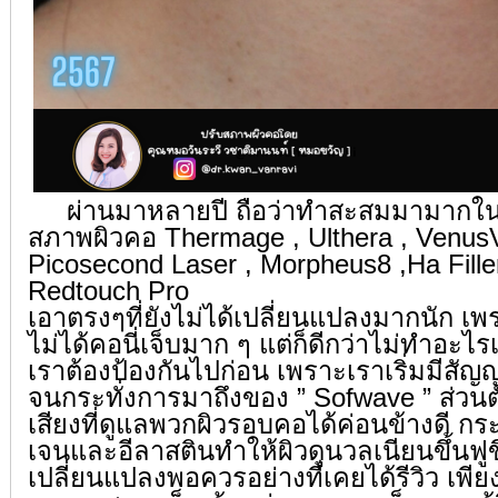
ผ่านมาหลายปี ถือว่าทำสะสมมามากในระด
สภาพผิวคอ Thermage , Ulthera , VenusV
Picosecond Laser , Morpheus8 ,Ha Filler
Redtouch Pro
เอาตรงๆที่ยังไม่ได้เปลี่ยนแปลงมากนัก เ
ไม่ได้คอนี่เจ็บมาก ๆ แต่ก็ดีกว่าไม่ทำอะไ
เราต้องป้องกันไปก่อน เพราะเราเริ่มมีสั
จนกระทั่งการมาถึงของ ” Sofwave ” ส่วนตัว
เสียงที่ดูแลพวกผิวรอบคอได้ค่อนข้างดี กระ
เจนและอีลาสตินทำให้ผิวดูนวลเนียนขึ้นฟูข
เปลี่ยนแปลงพอควรอย่างที่เคยได้รีวิว เพี