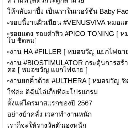
ความทรุดตัวกระดูกตามวัย
ให้กลับมาปึ้ง เป็นเราในเวอร์ชั่น Baby Face
▫️รอบนี้งานผิวเนียน #VENUSVIVA หมอแ
▫️รอยแดง รอยดำสิว #PICO TONING [ ห
โบ ชิดลม]
▫️งาน HA #FILLER [ หมอขวัญ แยกไฟฉาย
▫️งาน #BIOSTIMULATOR กระตุ้นการสร้
คอ [ หมอขวัญ แยกไฟฉาย ]
▫️งานยกคิ้วด้วย #ULTHERA [ หมอขวัญ ชิ
ใช่ค่ะ ดิฉันไล่เก็บทีละโปรแกรม
ตั้งแต่ไตรมาสแรกของปี 2567
อย่างบ้าคลั่ง เวลาทำงานหนัก
เราก็จะให้รางวัลตัวเองหนัก