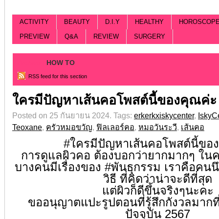
ACTIVITY
BEAUTY
D.I.Y
HEALTHY
HOROSCOP
PREVIEW
Q&A
REVIEW
SURGERY
Archive |
HOW TO
RSS feed for this section
ใครมีปัญหาเส้นคอโพสต์นี้ของคุณค่ะ 
Posted on 25 กันยายน 2024.
Tags:
erkerkxiskycenter
,
IskyC
Teoxane
,
ครัวหมอขวัญ
,
ฟิลเลอร์คอ
,
หมอวันระวี
,
เส้นคอ
#ใครมีปัญหาเส้นคอโพสต์นี้ของ
การดูแลผิวคอ ต้องบอกว่ายากมากๆ ในค
บางคนมีเรื่องของ
#พันธุกรรม
เราคือคนนึ
วิธี ที่คิดว่าน่าจะดีที่สุด
แต่ผิวก็ดีขึ้นจริงๆนะคะ
ขออนุญาตแปะรูปตอนที่รู้สึกกังวลมากที
ปัจจุบัน 2567