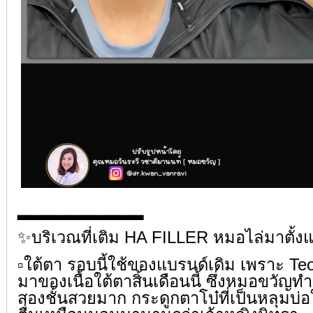
▂▂▂▂▂▂▂▂▂▂
✨บริเวณที่เติม HA FILLER หมอไล่มาตั้งแ
▫️ใต้ตา รอบนี้ใช้ของแบรนด์เดิม เพราะ T
มาของเนื้อใต้ตาสิ้นเดือนนี้ ซึ่งหมอขวัญท
สองชั้นสวยมาก กระดูกตาโบ๋ที่เป็นหลุมบ