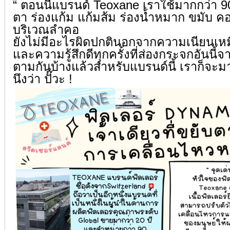
“ ตอนนี้แบรนด์ Teoxane เราใช้มากกว่า 
ตา ร่องแก้ม แก้มส้ม ร่องน้ำหมาก ขมับ คอ 
บริเวณลำคอ
ยังไม่มีอะไรผิดปกตินอกจากความเนียนเหม
และความรู้สึกดีทุกครั้งที่ส่องกระจกอันนี
ตามกันบ้างแล้วสำหรับแบรนด์นี้ เราก็จะมา
นึงว่า ปั๊วะ !