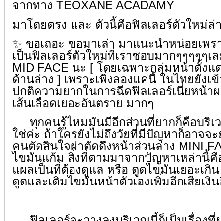
จากทาง TEOXANE ACADAMY
มาโดยตรง และ ตัวนี้คือฟิลเลอร์ตัวใหม่ล่า
✨ ขอเถอะ ขอมาเล่า มาแนะนำหน่อยเพ
เป็นฟิลเลอร์ตัวใหม่ที่เราชอบมากๆๆๆๆๆเ
MID FACE นะ [ โดยเฉพาะกลุ่มหน้าตั้งแต
ด้านล่าง ] เพราะเพิ่งลองแค่นี้ ในไทยยังเข้
ปกติความยากในการฉีดฟิลเลอร์เนี่ยหน้า
เส้นเลือดเยอะอันตราย มากๆ
ทุกคนรู้ไหมมันมีอีกส่วนที่ยากก็คือบริ
ใช่ค่ะ ถ้าใครยังไม่ถึงวัยที่มีปัญหาก็อาจจะ
คนตัดสินใจผ่าตัดดึงหน้าส่วนล่าง MINI F
ไขมันแก้ม สิ่งที่ตามมาจากปัญหาเหล่านี้ค
แผลเป็นที่ต้องดูแล หรือ ดูดไขมันเยอะเกิ
ดูดและเติมไขมันหน้าตัวเองเพิ่มอีกเสียเงิน
ฟิลเลอร์จะวางลงบริเวณนี้ก็เป็นเรื่องท