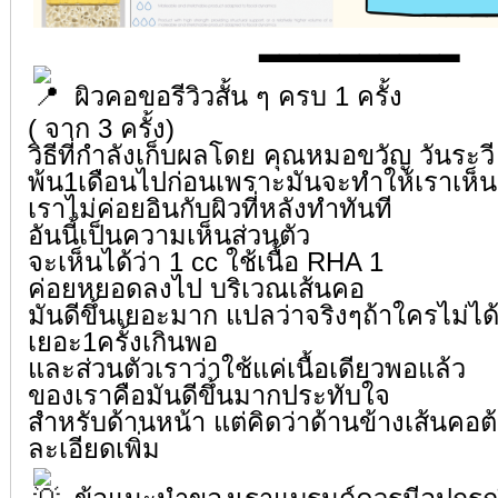
▂▂▂▂▂▂▂▂▂▂
ผิวคอขอรีวิวสั้น ๆ ครบ 1 ครั้ง
( จาก 3 ครั้ง)
วิธีที่กำลังเก็บผลโดย คุณหมอขวัญ วันระว
พ้น1เดือนไปก่อนเพราะมันจะทำให้เราเห็นส
เราไม่ค่อยอินกับผิวที่หลังทำทันที
อันนี้เป็นความเห็นส่วนตัว
จะเห็นได้ว่า 1 cc ใช้เนื้อ RHA 1
ค่อยหยอดลงไป บริเวณเส้นคอ
มันดีขึ้นเยอะมาก แปลว่าจริงๆถ้าใครไม่ได
เยอะ1ครั้งเกินพอ
และส่วนตัวเราว่าใช้แค่เนื้อเดียวพอแล้ว
ของเราคือมันดีขึ้นมากประทับใจ
สำหรับด้านหน้า แต่คิดว่าด้านข้างเส้นคอต
ละเอียดเพิ่ม