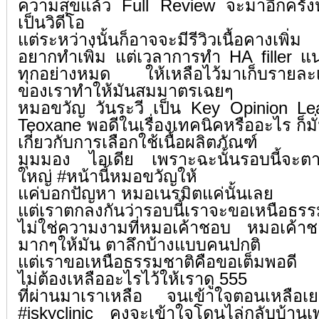
ความสุขแล้ว Full Review จะมาอีกครั้ง
เป็นวิดีโอ
แต่ระหว่างนั้นก็อาจจะมีรีวิวเนื้อคางเพิ่ม
อยากทำเพิ่ม แต่เวลาการทำ HA filler แน
ทุกอย่างหมด ให้เหลือไว้มาเก็บรายละเอ
ของเราทำให้มันสมมาตรเฉยๆ
หมอขวัญ วันระวี เป็น Key Opinion L
Teoxane พอดีในเรื่องเทคนิคหรืออะไร ก็
เกี่ยวกับการเลือกใช้เนื้อผลิตภัณฑ์
มุมมอง ไอเดีย เพราะฉะนั้นรอบนี้จะตา
ใหญ่
#หน้านี้หมอขวัญให้
แค่บอกปัญหา หมอเนรมิตแค่นั้นเลย
แต่เราตกลงกันว่ารอบนี้เราจะขอเหนือธร
ไม่ใช่ความงามที่หมอเค้าชอบ หมอเค้า
มากๆให้มัน ตาลึกบ้างแบบคนปกติ
แต่เราขอเหนือธรรมชาติคือขอเต็มพอดี
ไม่ต้องเหลืออะไรไว้ให้เราดู 555
ที่ผ่านมาเราเหลือ จนเข้าใจตอนเหลือ
#iskyclinic
คงจะเข้าใจโดนไล่กลับบ้านเพร