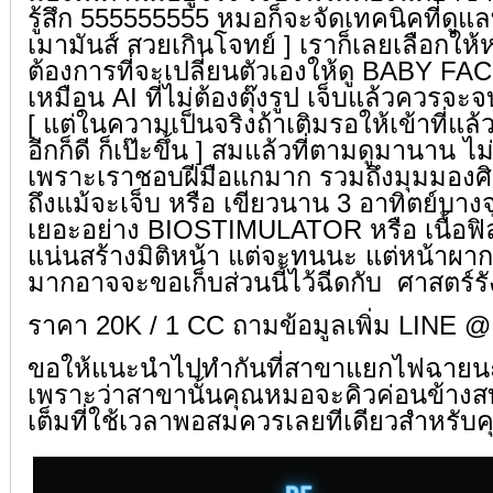
รู้สึก
555555555
หมอก็จะจัดเทคนิคที่ดูแลท
เมามันส์ สวยเกินโจทย์ ] เราก็เลยเลือกใ
ต้องการที่จะเปลี่ยนตัวเองให้ดู BABY FA
เหมือน AI ที่ไม่ต้องตุ๊งรูป เจ็บแล้วควรจะ
[ แต่ในความเป็นจริงถ้าเติมรอให้เข้าที่
อีกก็ดี ก็เป๊ะขึ้น ] สมแล้วที่ตามดูมานาน 
เพราะเราชอบฝีมือแกมาก รวมถึงมุมมอง
ถึงแม้จะเจ็บ หรือ เขียวนาน 3 อาทิตย์บางจ
เยอะอย่าง BIOSTIMULATOR หรือ เนื้อฟิลเ
แน่นสร้างมิติหน้า แต่จะทนนะ แต่หน้าผาก
มากอาจจะขอเก็บส่วนนี้ไว้ฉีดกับ
ศาสตร์รั
ราคา 20K / 1 CC ถามข้อมูลเพิ่ม LIN
ขอให้แนะนำไปทำกันที่สาขาแยกไฟฉายน
เพราะว่าสาขานั้นคุณหมอจะคิวค่อนข้างสบ
เต็มที่ใช้เวลาพอสมควรเลยทีเดียวสำหรั