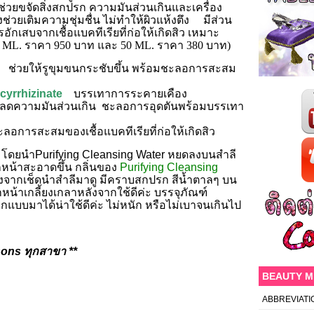
ช่วยขจัดสิ่งสกปรก ความมันส่วนเกินและเครื่อง
่วยเติมความชุ่มชื่น ไม่ทำให้ผิวแห้งตึง มีส่วน
กเสบจากเชื้อแบคทีเรียที่ก่อให้เกิดสิว เหมาะ
0 ML. ราคา 950 บาท และ 50 ML. ราคา 380 บาท)
ช่วยให้รูขุมขนกระชับขึ้น พร้อมชะลอการสะสม
hizinate
บรรเทาการระคายเคือง
ยลดความมันส่วนเกิน ชะลอการอุดตันพร้อมบรรเทา
ลอการสะสมของเชื้อแบคทีเรียที่ก่อให้เกิดสิว
urifying Cleansing Water หยดลงบนสำลี
ึกหน้าสะอาดขึ้น กลิ่นของ
Purifying Cleansing
ังจากเช็ดนำสำลีมาดู มีคราบสกปรก สีน้ำตาลๆ บน
ึกหน้าเกลี้ยงเกลาหลังจากใช้ดีค่ะ บรรจุภัณฑ์
แบบมาได้น่าใช้ดีค่ะ ไม่หนัก หรือไม่เบาจนเกินไป
sons ทุกสาขา **
BEAUTY 
ABBREVIATI