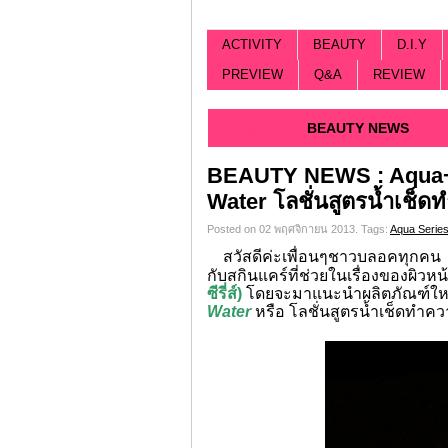
ACTIVITY
BEAUTY
D.I.Y
PREVIEW
Q&A
REVIEW
Categorized |
BEAUTY NEWS
BEAUTY NEWS : Aqua+ 
Water โลชั่นสูตรน้ำเช็
Posted on 02 พฤศจิกายน 2013.
Tags:
Aqua Serie
สวัสดีค่ะเพื่อนๆชาวบลอคทุกคน .. วัน
กับสกินแคร์ที่ช่วยในเรื่องของผิวหน้
ซีรี่ส์)
โดยจะมาแนะนำผลิตภัณฑ์ใหม่ให
Water
หรือ โลชั่นสูตรน้ำเช็ดทำค