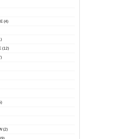
NE
(4)
)
E
(12)
)
5)
W
(2)
(9)