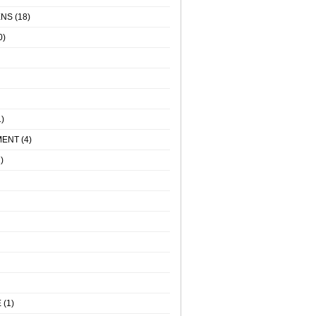
ENS
(18)
0)
)
MENT
(4)
)
E
(1)