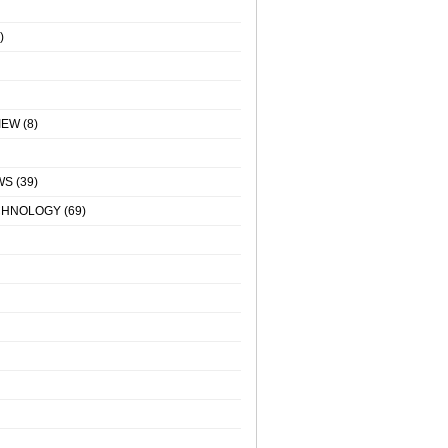
)
IEW
(8)
WS
(39)
CHNOLOGY
(69)