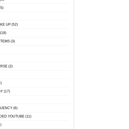
5)
KE UP
(52)
(18)
ITEMS
(3)
URSE
(2)
)
GY
(17)
QUENCY
(6)
DED YOUTUBE
(11)
)