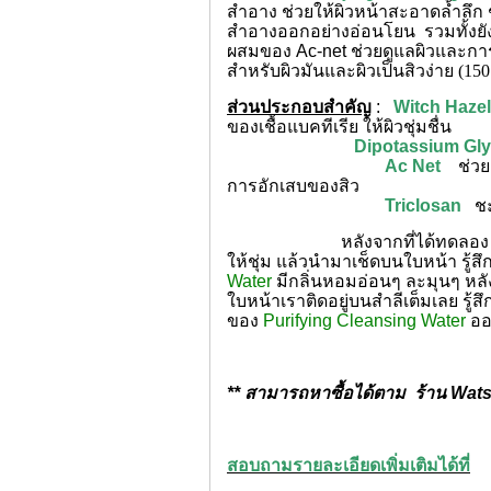
สำอาง ช่วยให้ผิวหน้าสะอาดล้ำลึก 
สำอางออกอย่างอ่อนโยน รวมทั้งยังช
ผสมของ Ac-net ช่วยดูแลผิวและการอั
สำหรับผิวมันและผิวเป็นสิวง่าย
(15
ส่วนประกอบสำคัญ
:
Witch Hazel
ของเชื้อแบคทีเรีย ให้ผิวชุ่มชื่น
Dipotassium Glycyrr
Ac Net
ช่ว
การอักเสบของสิว
Triclosan
ชะ
หลังจากที่ได้ทดลอง โดยนำP
ให้ชุ่ม แล้วนำมาเช็ดบนใบหน้า รู้ส
Water
มีกลิ่นหอมอ่อนๆ ละมุนๆ หล
ใบหน้าเราติดอยู่บนสำลีเต็มเลย รู้ส
ของ
Purifying Cleansing Water
ออก
** สามารถหาซื้อได้ตาม ร้าน Wat
สอบถามรายละเอียดเพิ่มเติมได้ที่