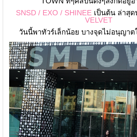
TOWN ที่ๆศิลปินดังๆสังกัดอยู่อ
SNSD / EXO / SHINEE
เป็นต้น ล่าสุด
VELVET
วันนี้พาทัวร์เล็กน้อย บางจุดไม่อนุญาต