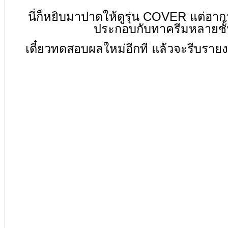
นี่ก็หยิบมาปาดให้ดูรุ่น COVER แต่อา
ประกอบกับทาครีมหลายชั
เดี๋ยวทดสอบผลใหม่อีกที แล้วจะรีบรา