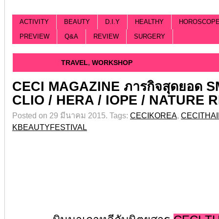
ACTIVITY
BEAUTY
D.I.Y
HEALTHY
HOROSCOP
PREVIEW
Q&A
REVIEW
SURGERY
Categorized |
TRAVEL
,
WORKSHOP
CECI MAGAZINE ภารกิจสุดยอด 
CLIO / HERA / IOPE / NATURE 
Posted on 29 มีนาคม 2015.
Tags:
CECIKOREA
,
CECITHA
KBEAUTYFESTIVAL