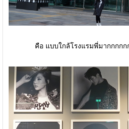
คือ แบบใกล้โรงแรมพี่มากกกก