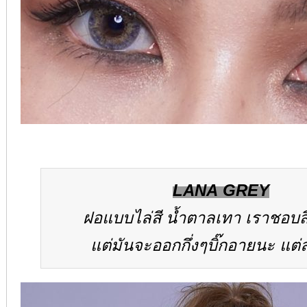
LANA GREY
ฝอแบบไล่สี น้ำตาลเทา เราชอบสีข
แต่มันจะออกกึ่งๆบิ๊กอายนะ แต่