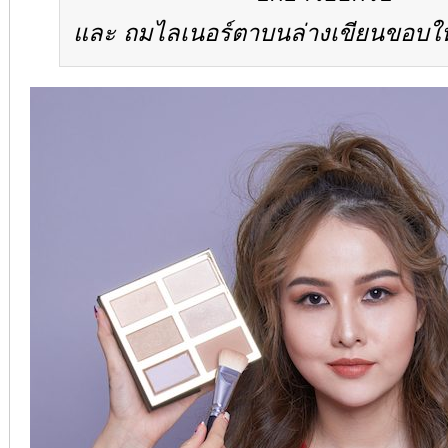
และ ถมไลเนอร์ตาบนล่างเขียนขอบให้