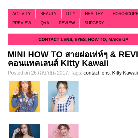
ACTIVITY
BEAUTY
D.I.Y
HEALTHY
HOROSCOP
PREVIEW
Q&A
REVIEW
SURGERY
Categorized |
CONTACT LENS
,
EYES
,
HOW TO
,
MAKE UP
MINI HOW TO สายฝอเท่ห์ๆ & RE
คอนแทคเลนส์ Kitty Kawaii
Posted on 26 เมษายน 2017.
Tags:
contact lens
,
Kitty Kawaii