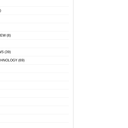
)
IEW
(8)
WS
(39)
CHNOLOGY
(69)