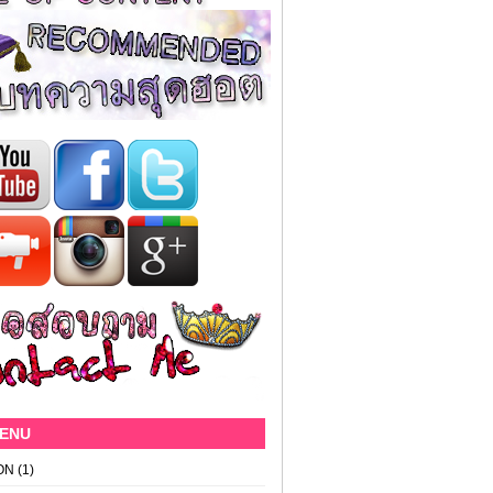
MENU
ON
(1)