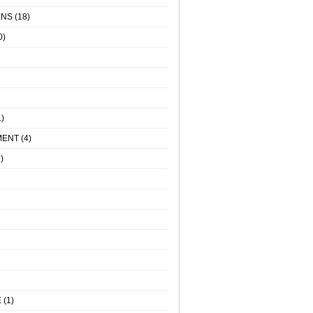
ENS
(18)
0)
)
MENT
(4)
)
E
(1)