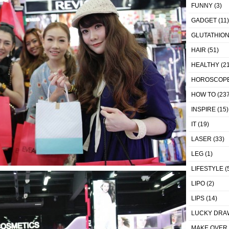
FUNNY
(3)
GADGET
(11)
GLUTATHIO
HAIR
(51)
HEALTHY
(21
HOROSCOP
HOW TO
(237
INSPIRE
(15)
IT
(19)
LASER
(33)
LEG
(1)
LIFESTYLE
(
LIPO
(2)
LIPS
(14)
LUCKY DRA
MAKE OVER