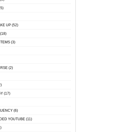
5)
KE UP
(52)
(18)
ITEMS
(3)
URSE
(2)
)
GY
(17)
QUENCY
(6)
DED YOUTUBE
(11)
)