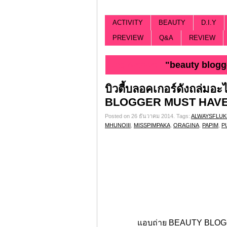
ACTIVITY
BEAUTY
D.I.Y
PREVIEW
Q&A
REVIEW
Tag Archive |
"beauty blogg
บิวตี้บลอคเกอร์ดังถล่
BLOGGER MUST HAV
Posted on 26 ธันวาคม 2014.
Tags:
ALWAYSFLUK
MHUNOIII
,
MISSPIMPAKA
,
ORAGINA
,
PAPIM
,
P
แอบถ่าย BEAUTY BLOGG