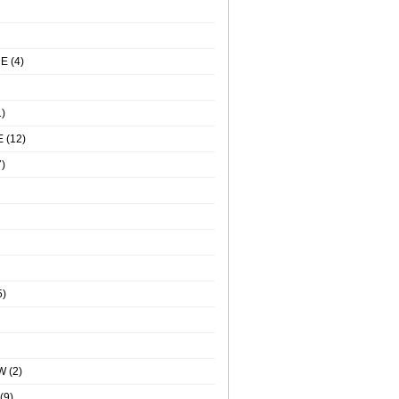
NE
(4)
)
E
(12)
)
5)
W
(2)
(9)