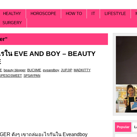
HEALTHY
HOROSCOPE
HOW TO
IT
LIFESTYLE
SURGERY
er"
มอะไรใน EVE AND BOY – BEAUTY
E
E
,
beauty blogger
,
BUCIIME
,
eveandboy
,
JUPJIP
,
MADKITTY
,
UPESOSWEET
,
SPSAYPAN
Popular
L
ER ดังๆ เขาถล่มอะไรกันใน
Eveandboy