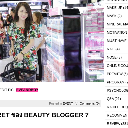
MAKE UP
(14
MASK
(2)
MINERAL MA
MOTIVATION
MUST HAVE 
NAIL
(4)
NOSE
(3)
ONLINE CO
PREVIEW
(6)
PROGRAM
(2
DIT PIC :
EVEANDBOY
PSYCHOLO
Q&A
(21)
Posted in
EVENT
Comments (0)
RADIO FRE
CRET ของ BEAUTY BLOGGER 7
RECOMMEN
REVIEW
(281