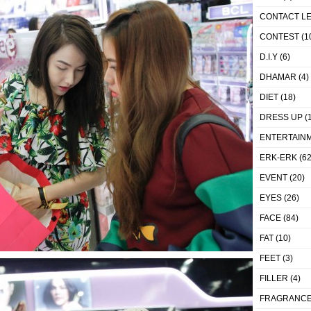
CONTACT L
CONTEST
(1
D.I.Y
(6)
DHAMAR
(4)
DIET
(18)
DRESS UP
(1
ENTERTAIN
ERK-ERK
(62
EVENT
(20)
EYES
(26)
FACE
(84)
FAT
(10)
FEET
(3)
FILLER
(4)
FRAGRANC