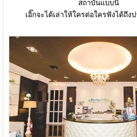
สถาบันแบบนี้
เอิ๊กจะได้เล่าให้ใครต่อใครฟังได้ถึ