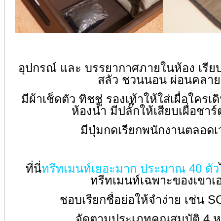
อุปกรณ์ และ บรรยากาศภายในห้อง เรีย
สลัว ชวนนอน ผ่อนคลาย
มีผ้าเช็ดตัว ทิชชู่ รองเท้าให้ใส่เผื่อใคร
ห้องน้ำ มีปลั๊กให้เสียบเผื่อชา
มีปุ่มกดเรียกพนักงานตลอด
ที่นี่
ทรีทเมนท์เยอะมาก ประมาณ 40 ตัว
ทรีทเมนท์เฉพาะของเขาเ
ชอบเรียกชื่อย่อให้จำง่าย เช่น 
จัดตามประเภทคุณสมบัติ 4 