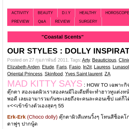
ACTIVITY
BEAUTY
D.I.Y
HEALTHY
HOROSCOP
PREVIEW
Q&A
REVIEW
SURGERY
Tag Archive |
"Coastal Scents"
OUR STYLES : DOLLY INSPIRA
Posted on 27 กุมภาพันธ์ 2011.
Tags:
Arty
,
Beauticious
,
Clin
Elizabeth Arden
,
Etude
,
Faris
,
Fasio
,
In2it
,
Lauress
,
Lunasol
Oriental Princess
,
Skinfood
,
Yves Saint laurent
,
ZA
MAD KITTY SAYS
: HOW TO เฉพาะกิจ
ตุ๊กตา สองเฉดผิวเราสองคนมีไอเดียที่จะทำฮาวทูแต่งหน
พอดี เลยเอามารวมกันซะเลยถึงจะคนละคอนเซ็ป แต่ก็ได้ธ
ะ<<เข้าข้างตัวเองสุดๆ 55
Erk-Erk
(Choco dolly)
ตุ๊กตาผิวสีแทนวิ้งๆ โทนสีช็อ
ตาฟูๆ ปากนู้ด