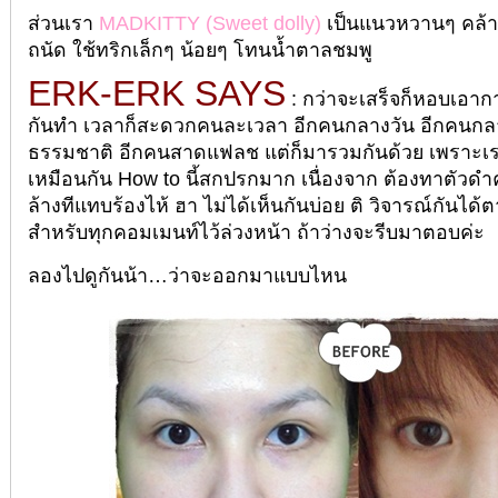
ส่วนเรา
MADKITTY
(Sweet dolly)
เป็นแนวหวานๆ คล้า
ถนัด ใช้ทริกเล็กๆ น้อยๆ โทนน้ำตาลชมพู
ERK-ERK SAYS
: กว่าจะเสร็จก็หอบเอากา
กันทำ เวลาก็สะดวกคนละเวลา อีกคนกลางวัน อีกคนกล
ธรรมชาติ อีกคนสาดแฟลช แต่ก็มารวมกันด้วย เพราะเ
เหมือนกัน How to นี้สกปรกมาก เนื่องจาก ต้องทาตัวด
ล้างทีแทบร้องไห้ ฮา ไม่ได้เห็นกันบ่อย ติ วิจารณ์กันไ
สำหรับทุกคอมเมนท์ไว้ล่วงหน้า ถ้าว่างจะรีบมาตอบค่ะ
ลองไปดูกันน้า…ว่าจะออกมาแบบไหน