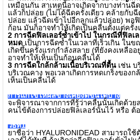
เหมือนกัน สาเหตุนี้อาจเกิดจากบางท่านฉี
ด
แล้วก็ปล่อย (ไม่ได้ฉีดครั้งเดียว คล้ายกับฉ
ปล่อย แล้วฉีดเข้าไปอีกลูกแล้วปล่อย) พอฟิ
ก้อน มันก็อาจทำให้เกิดเป็นคลื่นตั้
งแต่ครั้
2 การฉีดฟิลเลอร์ซ้ำเข้าไป ในกรณีที่ฟิลเลอ
หมด
เป็นการฉีดซ้ำในเวลาที่เร็วเกิน ในขณะ
เกิดขึ้
นครั้งแรกกำลังสลาย (ที่ยังคงเหลืออยู่
อาจทำให้เห็นเป็นก้อนคลื่นได้
3 การฉีดใกล้กล้ามเนื้อบริเวณที่
ตื้น
เช่น บร
บริเวณคาง พอเวลาเกิดการหดเกร็งของกล
เห็นเป็นคลื่นได้
การแก้ไขให้ผลข้างเคียงดีขึ้นได้บ้าง
จะพิจารณาจากการที่รู้ว่าคลื่
นนั้นเกิดด้ว
คนไข้ต้องการปล่อยฟิลเลอร์นั้
นไว้ หรือ 
วิธีที่1
ยาชื่อว่า HYALURONIDEAD สามารถใช้ต