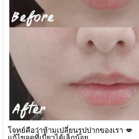
โจทย์คือว่าห้ามเปลี่ยนรูปปากของเรา
💋
แก้ไขจุดที่เบี้ยวได้เล็กน้อย