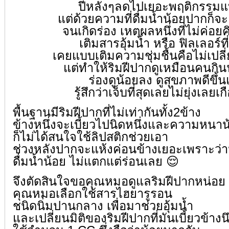
ปีหลังๆลดไปเยอะพฤติกรรมแบ
แต่ด้วยความที่ดื่มน้ำน้อยปากก็จ
จนเกิดร่อง เหตุผลหนึ่งที่ไม่ค่อย
เติมสารอุ้มน้ำ หรือ ฟิลเลอร์ท
เคยแบบเติมความชุ่มชื้นคือไม่เปลี
แต่ทำให้ริมฝีปากดูเหมือนคนกิน
ร่องดูน้อยลง ดูสุขภาพดีขึ้น
รู้สึกว่าเจ็บที่สุดเลยไม่ยุ่งเลยเก
พื้นฐานมีริมฝีปากที่ไม่เท่ากันทั้ง2ข้าง
ข้างหนึ่งจะเบี้ยวไปนิดหนึ่งและความหนาน
ก็ไม่ได้สนใจใช้ลิปสติกช่วยเอา
ช่วงหลังปากจะแห้งค่อนข้างเยอะเพราะว่
ดื่มน้ำน้อย ไม่แตกแต่ร่อนเลย
😌
จึงตัดสินใจขอคุณหมอดูแลริมฝีปากหน่อย
คุณหมอเลือกใช้สารไฮยารูรอน
ชนิดนิ่มปานกลาง เพื่อมาช่วยอุ้มน้ำ
และเปลี่ยนมิติของริมฝีปากที่มันเบี้ยวข้างน