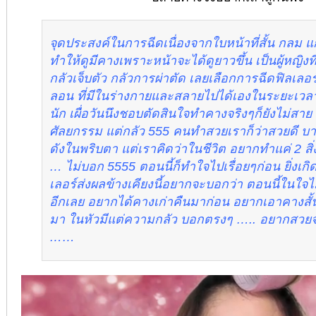
จุดประสงค์ในการฉีดเนื่องจากใบหน้าที่สั้น กลม 
ทำให้ดูมีคางเพราะหน้าจะได้ดูยาวขึ้น เป็นผู้หญิง
กลัวเจ็บตัว กลัวการผ่าตัด เลยเลือกการฉีดฟิลเลอ
ลอน ที่มีในร่างกายและสลายไปได้เองในระยะเว
นัก เผื่อวันนึงชอบตัดสินใจทำคางจริงๆก็ยังไม่สา
ศัลยกรรม แต่กลัว 555 คนทำสวยเราก็ว่าสวยดี บ
ดังในพริบตา แต่เราคิดว่าในชีวิต อยากทำแค่ 2 สิ่
… ไม่บอก 5555 ตอนนี้ก็ทำใจไปเรื่อยๆก่อน ยิ่งเกิ
เลอร์ส่งผลข้างเคียงนี้อยากจะบอกว่า ตอนนี้ในใ
อีกเลย อยากได้คางเก่าคืนมาก่อน อยากเอาคางสั้
มา ในหัวมีแต่ความกลัว บอกตรงๆ ….. อยากสวยจนไ
……