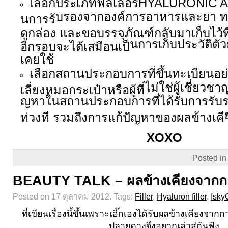
เลือกประเภทฟิลเลอร์HYALURONIC AC
บรองจากองค์การอาหารและยา ทา
นการร้
ดูกล่อง และขอบรรจุภัณฑ์กลับมาเก็บไว้ท
นการเก็บประวัติตั
อีกรอบจะได้เสมือนเป็
เคยใช้
เลือกสถานประกอบการที่ขึ้นทะเบี
ยนอย่
ไม่ใช่ผู้เชี่ยวช
เลี่ยงหมอกระเป๋าหรือผู้ที่
ญหาในสถานประกอบการที่ได้รั
บการรับร
ท่วงที รวมถึงการแก้ปัญหาของผลข้างเคี
XOXO
Posted i
BEAUTY TALK – ผลข้างเคียงจากกา
Posted on 17 ตุลาคม 2012.
Tags:
Filler
,
Hyaluron filler
,
Isky
ที่เขียนเรื่องนี้ขึ้นเพราะเอิ๊กเองได้รับผลข้างเคียงจา
ปลายคางจึงอยากเล่าสู่กันฟัง