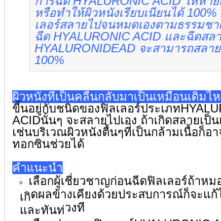
การฉีด HYALURONIC ACID ให้หายเ
หรือทำให้ผิวหนังเรียบเนียนได้ 100%
เลอร์
สลายไปจนหมดเองตามธรรมชาติ
ฉีด HYALURONIC ACID และฉีดสลา
HYALURONIDEAD จะสามารถสลายได
100%
ผิวหนังที่เป็นคลื่นกลับมาเป็
นเหมือนเดิมไห
ขี้นอยู่กับชนิดของฟิลเลอร์
ประเภทHYALU
ACIDนั้นๆ จะสลายไปเอง
ถ้าเกิดสลายเป็นแ
เช่นบริเวณผิวหนังตื้นๆที่เป็
นกล้ามเนื้อก็อา
ทอกซินช่วยได้
คำแนะนำ
เลือกผู้เชี่ยวชาญก่อนฉีดฟิ
ลเลอร์ถ้าหมอ
ดผลข้างเคียงด้วยประสบการณ์ก็
จะแก้ไ
เกิ
วงที
และทันท่