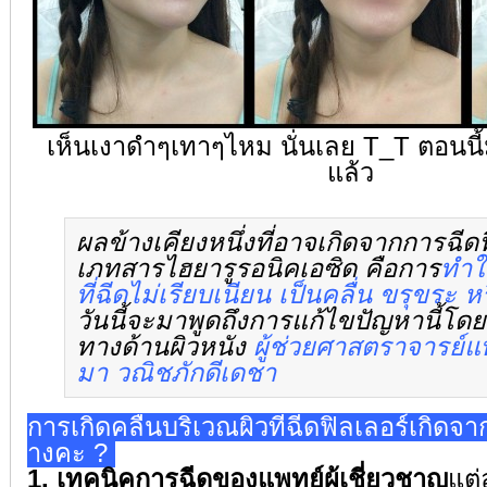
เห็นเงาดำๆเทาๆไหม นั่นเลย T_T ตอนนี้มั
แล้ว
ผลข้างเคียงหนึ่งที่อาจเกิ
ดจากการฉีดฟ
เภทสารไฮยารูรอนิคเอซิด คือการ
ทำใ
ที่ฉีดไม่
เรียบเนียน เป็นคลื่น ขรุขระ ห
วันนี้จะมาพูดถึงการแก้ไขปั
ญหานี้โดยผ
ทางด้านผิ
วหนัง
ผู้ช่วยศาสตราจารย์แ
มา วณิชภักดีเดชา
การเกิดคลื่นบริเวณผิวที่ฉีดฟิ
ลเลอร์เกิดจา
างคะ ?
1. เทคนิคการฉีดของแพทย์ผู้เชี่
ยวชาญ
แต่