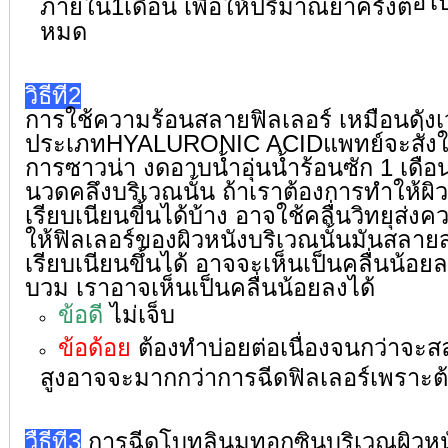
อไ
ภายใน1เดือน เพื่อให้ปริมาณยาครั้งต่
หมด
วิธีที่2
การใช้ความร้อนสลายฟิลเลอร์ เหมือนดังเว
ประเภทHYALURONIC ACIDแพทย์จะสั่งให้
การซาวน่า งดอาบน้ำอุ่นน้ำร้อนซัก 1 เดือ
นวดคลึงบริเวณนั้น ถ้าเราต้องการทำให้ผิว
เรียบเนียนขี้นได้บ้าง อาจใช้คลื่นวิทยุส่
ให้ฟิลเลอร์ของผิวหนังบริ
เวณนั้นมันสลายส
เรียบเนียนขึ้นได้ อาจจะเห็นเป็นคลื่นน้อยล
บวม เราอาจเห็นเป็นคลื่นน้อยลงได้
ข้อดี
ไม่เจ็บ
ข้อด้อย
ต้องทำบ่อยต่อเนื่องจนกว่าจะสล
สูงอาจจะมากกว่าการฉีดฟิลเลอร์เพราะต้
วืธีที่3
การฉีดโบทูลินูมทอกซินบริเวณผิ
วหนั