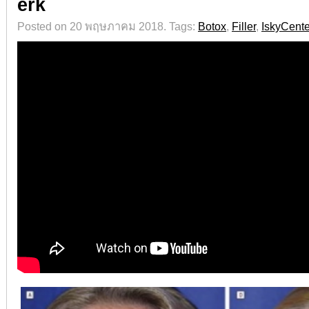
erk
Posted on 20 พฤษภาคม 2018.
Tags:
Botox
,
Filler
,
IskyCente