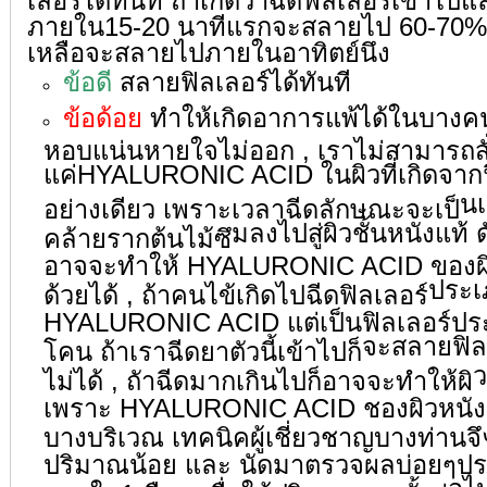
เลอร์
ได้ทันที ถ้าเกิดว่าฉีดฟิลเลอร์เข้าไปแล
ภายใน15-20 นาทีแรกจะสลายไป 60-70% หล
เหลื
อจะสลายไปภายในอาทิตย์นึง
ข้อดี
สลายฟิลเลอร์ได้ทันที
ข้อด้อย
ทำให้เกิดอาการแพ้ได้ในบางคน 
หอบแน่นหายใจไม่ออก , เราไม่สามารถสั
แค่HYALURONIC ACID ในผิวที่เกิดจากฟิ
น
อย่างเดียว เพราะเวลาฉีดลักษณะจะเป็
มลงไปสู่ผิวชั้นหนังแท้
คล้ายรากต้นไม้ซึ
อาจจะทำให้ HYALURONIC ACID ของผิ
ประเภ
ด้วยได้ , ถ้าคนไข้เกิดไปฉีดฟิลเลอร์
HYALURONIC ACID แต่เป็นฟิลเลอร์ประเภ
จะสลายฟิลเ
โคน ถ้าเราฉีดยาตัวนี้เข้าไปก็
ว
ไม่ได้ , ถัาฉีดมากเกินไปก็อาจจะทำให้ผิ
เพราะ HYALURONIC ACID ชองผิวหนั
บางบริเวณ เทคนิคผู้เชี่ยวชาญบางท่านจึ
ปริมาณน้อย และ นัดมาตรวจผลบ่อยๆประ