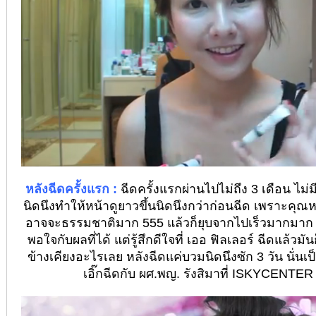
หลังฉีดครั้งแรก :
ฉีดครั้งแรกผ่านไปไม่ถึง 3 เดือน ไม่ม
นิดนึงทำให้หน้าดูยาวขึ้นนิดนึงกว่าก่อนฉีด เพราะค
อาจจะธรรมชาติมาก 555 แล้วก็ยุบจากไปเร็วมากมาก ทำใ
พอใจกับผลที่ได้ แต่รู้สึกดีใจที่ เออ ฟิลเลอร์ ฉีดแล้วมั
ข้างเคียงอะไรเลย หลังฉีดแค่บวมนิดนึงซัก 3 วัน นั่นเป็น
เอิ๊กฉีดกับ ผศ.พญ. รังสิมาที่ ISKYCENT