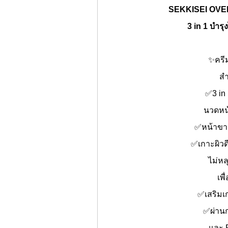
SEKKISEI OVERNI
3 in 1 บำรุ
✨ครี
สำ
✅3 in 
นวดหน้า
✅หน้าขาวข
✅เกาะผิวดี
ไม่หล
เพ
✅เสริมเ
✅ผ่าน
และ P