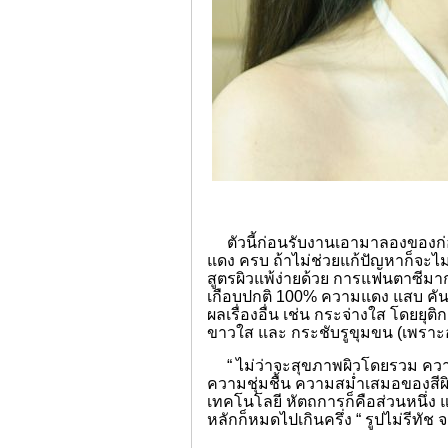
ตัวนี้ก่อนรับงานเอามาลองของก่อ
แดง ครบ ถ้าไม่ช่วยแก้ปัญหาก็จะไม
สูตรผิวแพ้ง่ายด้วย การแฟนตาซีมา
เกือบปกติ 100% ความแดง แสบ คัน บ
ผลเรื่องอื่น เช่น กระจ่างใส โดยยุต
ขาวใส และ กระชับรูขุมขน (เพราะ
“ ไม่ว่าจะสุขภาพผิวโดยรวม ความแ
ความชุ่มชื้น ความสม่ำเสมอของสีผ
เทคโนโลยี หัตถการก็คือส่วนหนึ่ง แ
หลักก็หมดไปเกินครึ่ง “ รูปไม่รีทัช 