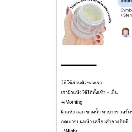
▂▂▂▂▂▂▂▂▂▂
วิธีใช้ส่วนตัวของเรา
เราผิวแห้งใช้ได้ทั้งเช้า – เย็น
☀️Morning
ผิวแห้ง ลอก ขาดน้ำ ทาบางๆ วอร์
กดเบาๆบนหน้า เครื่องสำอางติดดี
🌙Night