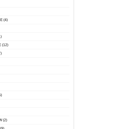
NE
(4)
)
E
(12)
)
5)
W
(2)
(9)