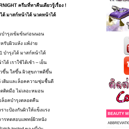
GHT ครีมที่ทาคืนเดียวรู้เรื่อง !
งได้ มาสก์หน้าได้ นวดหน้าได้
มบำรุงเข้มข้นก่อนนอน
หรับผิวแห้ง แพ้ง่าย
1 บำรุงได้ มาสก์หน้าได้
ได้ เราใช้ได้เช้า – เย็น
ึ้น ใสขึ้น ผิวสุขภาพดีขึ้น
 เติมและล็อคความชุ่มชื้นดี
ุดติดมือ ไม่เลอะหมอน
ื่อล็อคบำรุงตลอดคืน
กราะป้องกันผิวให้แข็งแรง
BEAUTY 
การทดสอบแพทย์ผิวหนัง
ABBREVIATI
atch tested ของญี่ปุ่น