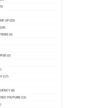
5)
KE UP
(52)
(18)
ITEMS
(3)
URSE
(2)
)
GY
(17)
QUENCY
(6)
DED YOUTUBE
(11)
)