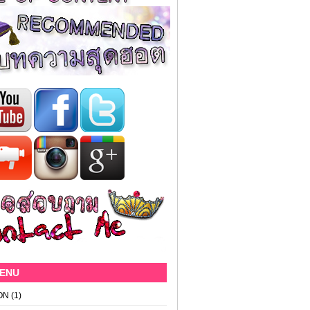
MENU
ON
(1)