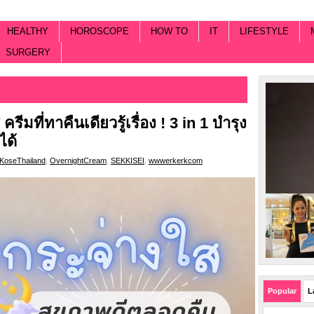
HEALTHY
HOROSCOPE
HOW TO
IT
LIFESTYLE
SURGERY
ี่ทาคืนเดียวรู้เรื่อง ! 3 in 1 บำรุง
ได้
KoseThailand
,
OvernightCream
,
SEKKISEI
,
wwwerkerkcom
Popular
L