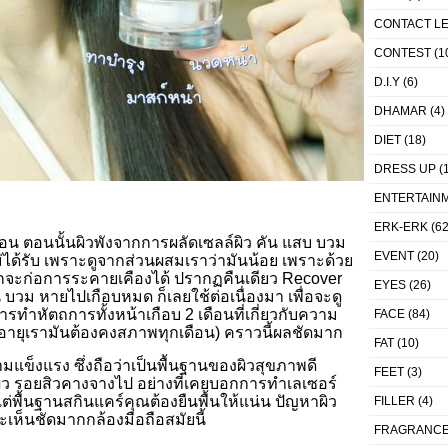
CONTACT L
CONTEST
(1
D.I.Y
(6)
DHAMAR
(4)
DIET
(18)
DRESS UP
(1
ENTERTAIN
ERK-ERK
(62
น ตอนนั้นผิวพังจากการผลัดเซลล์ผิว คัน แสบ บวม
EVENT
(20)
่ได้รับ เพราะดูจากส่วนผสมเราว่ามันน้อย เพราะด้วย
กจะก่อการระคายเคืองได้ ปรากฏคืนเดียว Recover
EYES
(26)
วม หายไปเกือบหมด ก็เลยใช้ต่อเนื่องมา เพื่อจะดู
ิการทำหัตถการทั้งหน้าเกือบ 2 เดือนที่เกี่ยวกับความ
FACE
(84)
อายุเรามันต้องคงสภาพทุกเดือน) คราวนี้ผลชัดมาก
FAT
(10)
ข็งแรง ซึ่งถือว่าเป็นพื้นฐานของผิวสุขภาพดี
FEET
(3)
ิว รอยสิวคางจางไป อย่างที่เคยบอกการทำเลเซอร์
ต่พื้นฐานสกินแคร์คุณต้องยืนพื้นให้แน่น ปัญหาผิว
FILLER
(4)
จะเห็นชัดมากกล้องมือถือสมัยนี้
FRAGRANC