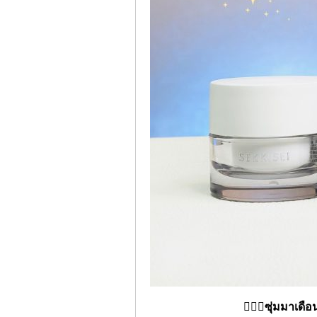
🧖🏻‍♀️
ซุ่มมาเดือ