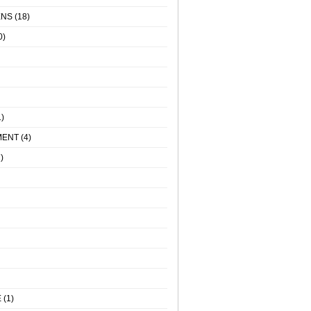
ENS
(18)
0)
)
MENT
(4)
)
E
(1)