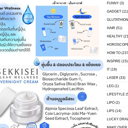
FUNNY
(3)
GADGET
(11)
GLUTATHIO
HAIR
(51)
HEALTHY
(21
HOROSCOP
HOW TO
(237
INSPIRE
(15)
IT
(19)
LASER
(33)
LEG
(1)
LIFESTYLE
(
LIPO
(2)
LIPS
(14)
LUCKY DRA
MAKE OVER