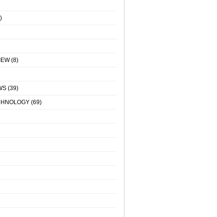
)
IEW
(8)
WS
(39)
CHNOLOGY
(69)