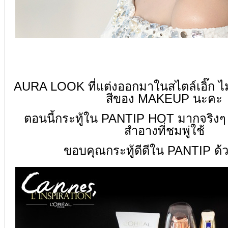
AURA LOOK ที่แต่งออกมาในสไตล์เอิ๊ก
ไ
สีของ MAKEUP นะคะ
ตอนนี้กระทู้ใน PANTIP HOT มากจริงๆ อั
สำอางที่ชมพู่ใช้
ขอบคุณกระทู้ดีดีใน PANTIP ด