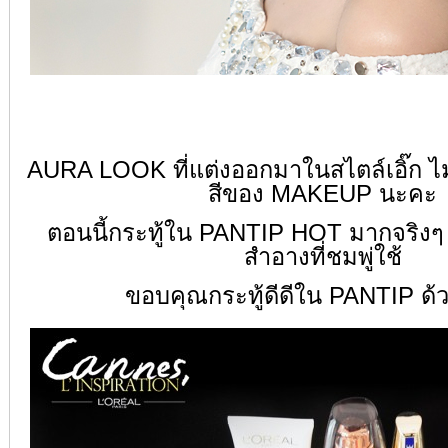
AURA LOOK ที่แต่งออกมาในสไตล์เอิ๊ก
ไ
สีของ MAKEUP นะคะ
ตอนนี้กระทู้ใน PANTIP HOT มากจริงๆ อั
สำอางที่ชมพู่ใช้
ขอบคุณกระทู้ดีดีใน PANTIP ด