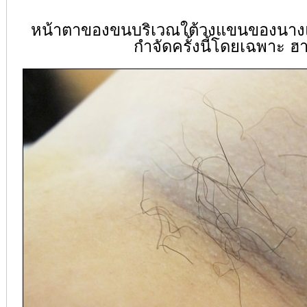
หน้าตาของขนบริเวณใต้วงแขนของนางแบ
กำจัดครั้งนี้โดยเฉพาะ ฮ