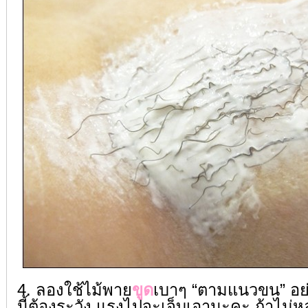
4. ลองใช้ไม้พาย
ขูด
เบาๆ “ตามแนวขน” อย่
นี้ต้องระวัง แรงไปจะเจ็บเอานะคะ ถ้าไม่หล