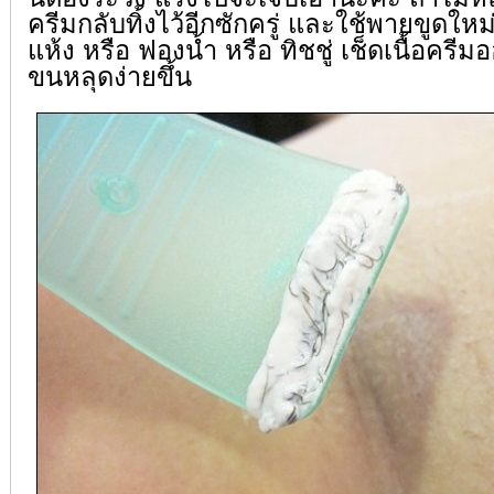
ครีมกลับทิ้งไว้อีกซักครู่ และใช้พายขูดใหม
แห้ง หรือ ฟองน้ำ หรือ ทิชชู่ เช็ดเนื้อครีม
ขนหลุดง่ายขึ้น