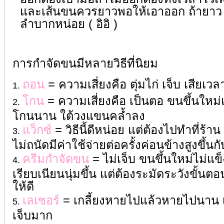
และเส้นขนควรยาวพอให้เอาออก ถ้ายาว 0
ลำบากหน่อย ( อิอิ )
การกำจัดขนมีหลายวิธีที่นิยม
ถอน
= ความเสี่ยงคือ ตุ่มไก่ เจ็บ เสียเวล
โกน
= ความเสี่ยงคือ เป็นตอ ขนขึ้นใหม่แ
โกนนาน ใต้วงแขนคล้ำลง
แว็กซ์
= วิธีนี้ดีหน่อย แต่ต้องไปทำที่ร
ไม่ถนัดมีค่าใช้จ่ายต่อครั้งค่อนข้างสูงขึ้นก
ครีมกำจัดขน
= ไม่เจ็บ ขนขึ้นใหม่ไม่แข็
เรียบเนียนนุ่มขึ้น แต่ต้องระมัดระวังขั้
ให้ดี
เลเซอร์
= เกลี้ยงหายไปแล้วหายไปนาน 
เจ็บมาก