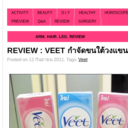
ACTIVITY
BEAUTY
D.I.Y
HEALTHY
HOROSCOP
PREVIEW
Q&A
REVIEW
SURGERY
Categorized |
ARM
,
HAIR
,
LEG
,
REVIEW
REVIEW : VEET กำจัดขนใต้วงแขน
Posted on 12 กันยายน 2011.
Tags:
Veet