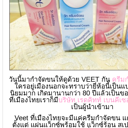
วันนี้มากำจัดขนให้ดูด้วย VEET กัน
ครีม
ใครอยู่เมืองนอกจะทราบว่ายี่ห้อนี้เป็น
นิยมมาก เกิดมานานกว่า 80 ปีแล้วเป็น
ที่เมืองไทยเราก็มี
บริษัท เรดคิทท์ เบนคีเ
เป็นผู้นำเข้ามา
Veet ที่เมืองไทยจะมีแค่ครีมกำจัดขน แ
ตั้งแต่ แผ่นแว็กซ์พร้อมใช้ แว็กซ์ร้อน ส