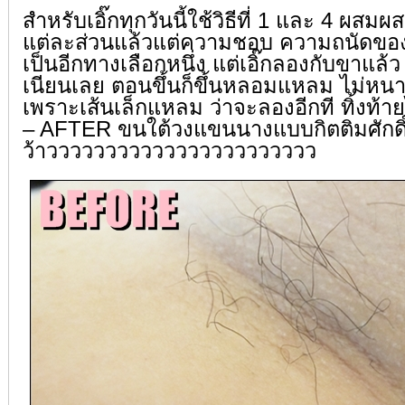
สำหรับเอิ๊กทุกวันนี้ใช้วิธีที่ 1 และ 4 ผสมผ
แต่ละส่วนแล้วแต่ความชอบ ความถนัดของแ
เป็นอีกทางเลือกหนึ่ง แต่เอิ๊กลองกับขาแ
เนียนเลย ตอนขึ้นก็ขึ้นหลอมแหลม ไม่หนา แ
เพราะเส้นเล็กแหลม ว่าจะลองอีกที ทิ้งท
– AFTER ขนใต้วงแขนนางแบบกิตติมศักดิ์ข
ว้าววววววววววววววววววววววว