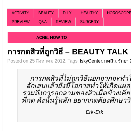
ACTIVITY
BEAUTY
D.I.Y
HEALTHY
HOROSCOP
PREVIEW
Q&A
REVIEW
SURGERY
Categorized |
ACNE
,
HOW TO
การกดสิวที่ถูกวิธี – BEAUTY TALK
Posted on 25 สิงหาคม 2012.
Tags:
IskyCenter
,
กดสิว
,
รักษาส
การกดสิวที่ไม่ถูกวิธีนอกจากจะทำใ
อักเสบแล้วยังมีโอกาสทำให้เกิดแผ
รวมถึงการลุกลามของสิวเม็ดข้างเคี
ที่กด ดังนั้นรู้หลัก อยากกดต้องศึกษาวิธ
Erk-Erk