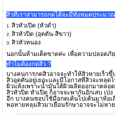
สิวที่เราสามารถกดได้จะมีทั้งหมดประมา
สิวหัวเปิด (หัวดำ)
สิวหัวปิด (อุดตัน-สีขาว)
สิวหัวหนอง
นอกนั้นห้ามเด็ดขาดค่ะ เพื่อความปลอดภั
ทำไมต้องกดสิว ?
บางคนการกดสิวอาจจะทำให้สิวหายเร็วขึ้น
สิวอุดตันอยู่เยอะและมีโอกาสที่สิวจะหลุ
ผิวแห้งเพราะน้ำมันใต้ผิวผลิตออกมาตลอดเ
สิวหัวปิด หัวเปิด ก็อาจจะพากันอักเสบ เป่ง 
อีก บางคนชอบใช้มือกดเค้นไปเค้นมาห้อเล
พอหายหลุมสิวมาเยือนรักษาอาจจะไม่หา