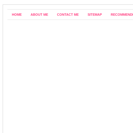
HOME
ABOUT ME
CONTACT ME
SITEMAP
RECOMMEND