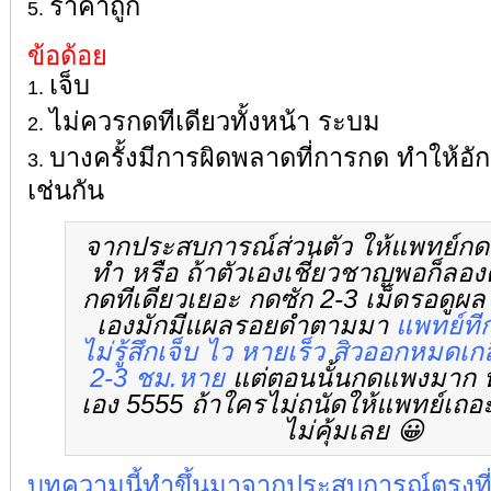
ราคาถูก
ข้อด้อย
เจ็บ
ไม่ควรกดทีเดียวทั้งหน้า ระบม
บางครั้งมีการผิดพลาดที่การกด ทำให้อักเ
เช่นกัน
จากประสบการณ์ส่วนตัว ให้แพทย์กดเป
ทำ หรือ ถ้าตัวเองเชี่ยวชาญพอก็ลองดู
กดทีเดียวเยอะ กดซัก 2-3 เม็ดรอดูผ
เองมักมีแผลรอยดำตามมา
แพทย์ที
ไม่รู้สึกเจ็บ ไว หายเร็ว สิวออกหมดเก
2-3 ชม.หาย
แต่ตอนนั้นกดแพงมาก 
เอง 5555 ถ้าใครไม่ถนัดให้แพทย์เถอ
ไม่คุ้มเลย 😀
บทความนี้ทำขึ้นมาจากประสบการณ์ตรงที