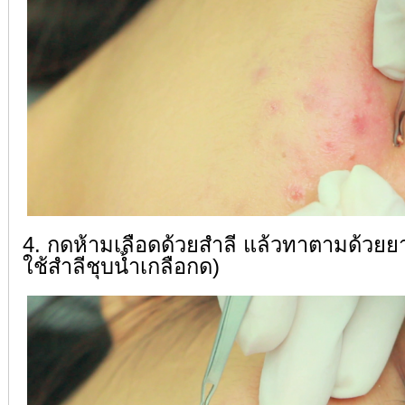
4. กดห้ามเลือดด้วยสำลี แล้วทาตามด้วยยาฆ
ใช้สำลีชุบน้ำเกลือกด)