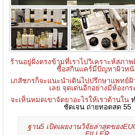
ร้านอยู่ฝั่งตรงข้ามที่เราไปวิเคราะห์สภาพ
ซื้อสกินแคร์มีปัญหาผิวหนั
เภสัชกรก็จะแนะนำเดินไปปรึกษาแพทย์ผิว
เลย
จุดเด่นอีกอย่างมีห้องก
จะเห็นหมดเขาจัดยาอะไรให้เราด้านใน
ท
ชัดเจน ถ่ายทอดสด 55
ฐาน5 เปิดเผยงานวิจัยล่าสุดของE
FILLER