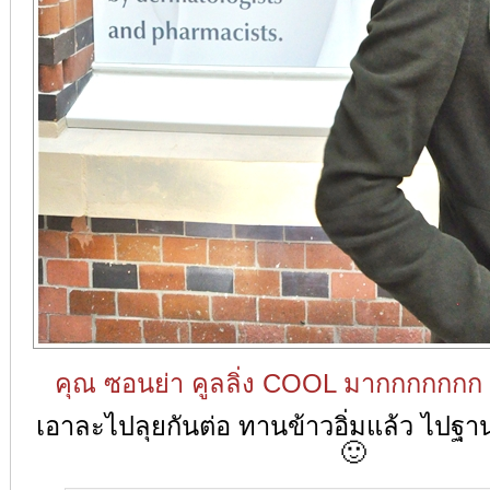
คุณ ซอนย่า คูลลิ่ง COOL มากกกกกกก นิ
เอาละไปลุยกันต่อ ทานข้าวอิ่มแล้ว ไปฐา
🙂