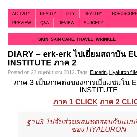
ACTIVITY
BEAUTY
D.I.Y
HEALTHY
HOROSCOP
PREVIEW
Q&A
REVIEW
SURGERY
Categorized |
SKIN
,
SKIN CARE
,
TRAVEL
,
WRINKLE
DIARY – erk-erk ไปเยี่ยมสถาบัน
INSTITUTE ภาค 2
Posted on 22 พฤศจิกายน 2012.
Tags:
Eucerin
,
Hyaluron fill
ภาค 3 เป็นภาคต่อของการเยี่ยมชมใน
INSTITUTE
ภาค 1 CLICK
ภาค 2 CLI
ฐาน3 ไปจับส่วนผสมทดสอบกันแบบถึงเ
ของ HYALURON