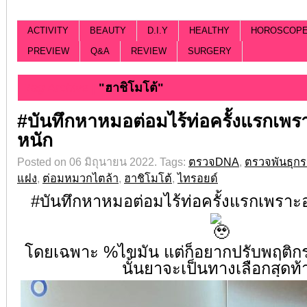
ACTIVITY
BEAUTY
D.I.Y
HEALTHY
HOROSCOP
PREVIEW
Q&A
REVIEW
SURGERY
Tag Archive |
"ฮาชิโมโต้"
#บันทึกหาหมอต่อมไร้ท่อครั้งแรกเพ
หนัก
Posted on 06 มิถุนายน 2022.
Tags:
ตรวจDNA
,
ตรวจพันธุก
แฝง
,
ต่อมหมวกไตล้า
,
ฮาชิโมโต้
,
ไทรอยด์
#บันทึกหาหมอต่อมไร้ท่อครั้งแรกเพรา
โดยเฉพาะ %ไขมัน แต่ก็อยากปรับพฤติกร
นั้นยาจะเป็นทางเลือกสุดท้