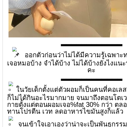
▂▂▂▂▂▂▂▂▂▂▂▂
ออกตัวก่อนว่าไม่ได้มีความรู้เฉพาะท
เจอหมอบ้าง จำได้บ้าง ไม่ได้บ้างยังไงแนะ
คะ
▂▂▂▂▂▂▂▂▂▂▂▂
ในวัยเด็กตั้งแต่ตัวผอมก็เป็นคนที่คอเ
ก็ไม่ได้กินอะไรมากมาย จนมาถึงตอนโตเ
กายตั้งแต่ตอนผอมเจอ%fat 30% กว่า ต
ทานโปรตีน เวท ลดอาหารไขมันสูงก็แล้ว
จนเข้าใจเอาเองว่าน่าจะเป็นพันธุกรร