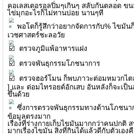
คอเลสเตอรอลปิ่มๆเกินๆ สลับกันตลอด ขนม
ไข่มุกอะไรก็ไม่ทานบ่อย นานๆที
พอโตก็รู้สึกว่าอยากจัดการกับ% ไขมัน
เวชศาสตร์ชะลอวัย
ตรวจภูมิแพ้อาหารแฝง
ตรวจพันธุกรรมโภชนาการ
ตรวจฮอร์โมน ก็พบภาวะต่อมหมวกไตล้
] และ ต่อมไทรอยด์อักเสบ อันหลังก็จะเป็น
ขึ้นด้วย
ซึ่งการตรวจพันธุกรรมทางด้านโภชนาก
ข้อมูลตรงมาก
เรื่องที่ร่างกายเก็บไขมันมากกว่าคนปกติ ส
มากเรื่องไขมัน สิ่งที่กินได้แล้วดีกับตัวเอง