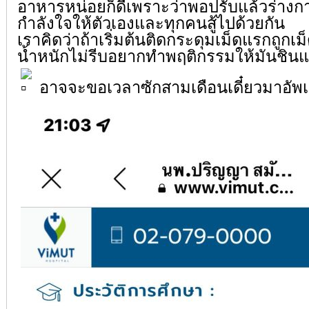
อาหารหน่อยก็ดีเพราะว่าพอปรับแล้วร่างกา
กำลังใจให้ตัวเองและทุกคนสู้ไปด้วยกัน
เราคิดว่าถ้าเริ่มต้นติดกระดุมเม็ดแรกถูกเม็ด
น้ำหนักไม่รีบอยากทำพฤติกรรมให้มันชินแล
อาจจะขอเวลาซักสามเดือนเดี๋ยวมาอั