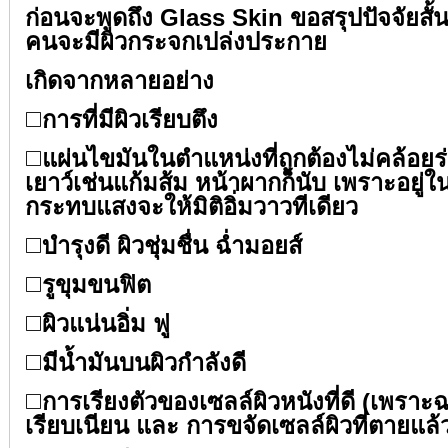
ก่อนจะพูดถึง Glass Skin ขอสรุปปัจจัยสั้น
คนจะมีผิวกระจกเปล่งประกาย⁣⁣
เกิดจากหลายอย่าง⁣⁣
◻️
การที่มีผิวเรียบตึง ⁣⁣
◻️
แผ่นไขมันในตำแหน่งที่ถูกต้องไม่คล้อยร
เยาว์เช่นแก้มส้ม หน้าผากก็นับ เพราะอยู่ใน
กระทบแสงจะให้มิติอิ่มวาวทีเดียว⁣⁣
◻️
บำรุงดี ผิวชุ่มชื่น ฉ่ำมอยส์ ⁣⁣
◻️
รูขุมขนฟิต ⁣⁣
◻️
ผิวแน่นอิ่ม ฟู⁣⁣
◻️
มีน้ำมันบนผิวกำลังดี⁣⁣
◻️
การเรียงตัวของเซลล์ผิวหนังที่ดี (เพราะ
เรียบเนียน และ การขจัดเซลล์ผิวที่ตายแล้ว