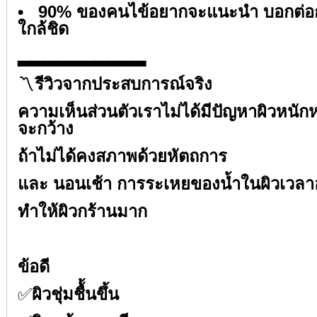
• 90% ของคนไข้อยากจะแนะนำ บอกต่อก
ใกล้ชิด⁣⁣
▂▂▂▂▂▂▂▂▂▂⁣⁣
〽️
รีวิวจากประสบการณ์จริง⁣⁣
ความเห็นส่วนตัวเราไม่ได้มีปัญหาผิวหนัก
จะกว้าง⁣⁣
ถ้าไม่ได้คงสภาพด้วยหัตถการ⁣⁣
และ นอนเช้า การระเหยของน้ำในผิวเวลาอยู่
ทำให้ผิวกร้านมาก⁣⁣
⁣⁣
ข้อดี⁣⁣
✅
ผิวชุ่มชื้้นขึ้น⁣⁣