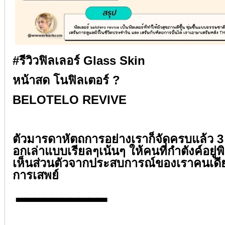
#รีวิวฟิลเลอร์ Glass Skin⁣⁣
หน้าสด โนฟิลเตอร์ ? ⁣⁣
BELOTELO REVIVE⁣⁣
⁣⁣
ตัวมารดาหัตถการอย่างเราก็จัดครบแล้ว 3 ค
อกเล่าแบบเรียลๆเน้นๆ ให้คนที่กำตังค์อยู
เห็นส่วนตัวจากประสบการณ์ของเราคนเดี
การเสพย์⁣⁣
⁣⁣
▂▂▂▂▂▂▂▂▂▂⁣⁣
⁣⁣