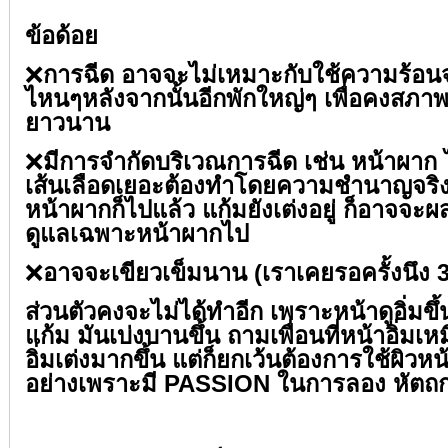
ข้อด้อย⁣⁣
❌
การฉีด อาจจะไม่เหมาะกับใช้ความร้อน
ไหนๆหลังจากนั้นอีกพักใหญ่ๆ เพื่อคงสภาพใ
ยาวนาน⁣⁣
❌
มีการจำกัดบริเวณการฉีด เช่น หน้าผาก 
เส้นเลือดเยอะต้องทำโดยความชำนาญจริงๆ 
หน้าผากก็ไปแล้ว แก้มยังเต่งอยู่ ก็อาจจะ
ดูแลเฉพาะหน้าผากไป⁣⁣
❌
อาจจะเขียวเข็มนาน (เราเคยรอครั้งนึง 3 อ
ส่วนตัวคงจะไม่ได้ทำอีก เพราะหน้าดูอิ่มขึ
แก้ม มันเบ่งบานขึ้น ถามเพื่อนที่หน้าอิ่มเห
อิ่มเต่งมากขึ้น แต่ก็ยกเว้นต้องการใช้ผิวหน้
อย่างเพราะมี PASSION ในการลอง หัตถการต
⁣⁣