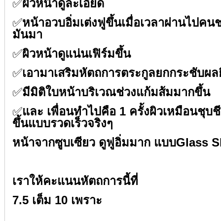
✅
ผิวหน้าดูละเอียด⁣⁣
✅
หน้าอวบอิ่มเต่งฟูขึ้นเมื่อเวลาผ่านไปคน
มันมา⁣⁣
✅
ผิวหน้าดูแน่นเฟิร์มขึ้น⁣⁣
✅
เอามาเสริมหัตถการตระกูลยกกระชับผลยิ่ง
✅
มีมิติใบหน้าบริเวณช่วงแก้มส้มมากขึ้น⁣⁣
✅
และ เพื่อนทำไปคือ 1 ครั้งผิวเหมือนชุบช
ขึ้นแบบรวดเร็วจริงๆ⁣⁣
หน้าจากซูบเซียว ดูฟูอิ่มมาก แบบGlass Ski
⁣⁣
เราให้คะแนนหัตถการนี้ที่⁣⁣
7.5 เต็ม 10 เพราะ⁣⁣
⁣⁣