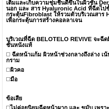
เติมและเก็บความชุ่มชื้นดีขึ้นในผิวชั้น De
นอก และ สาร Hyaluronic Acid ที่ฉีดไปชั
กระตุ้นFibroblast ให้รวมตัวบริเวณสาร 
เพื่อกระตุ้นการสร้างคอลลาเจน⁣⁣
⁣⁣
บริเวณที่ฉีด BELOTELO REVIVE จะฉีดผิว
ชั้นหนังแท้ ⁣⁣
◻️
ฉีดหน้าแก้ม ผิวหน้าช่วงกลางถึงล่าง เน้
กราม⁣⁣
◻️
ผิวคอ⁣⁣
◻️
มือ⁣⁣
⁣⁣
ข้อเสีย⁣⁣
◻️
ไม่ค่อยนิยมฉีดหน้าผาก และ ขมับ เพราะ