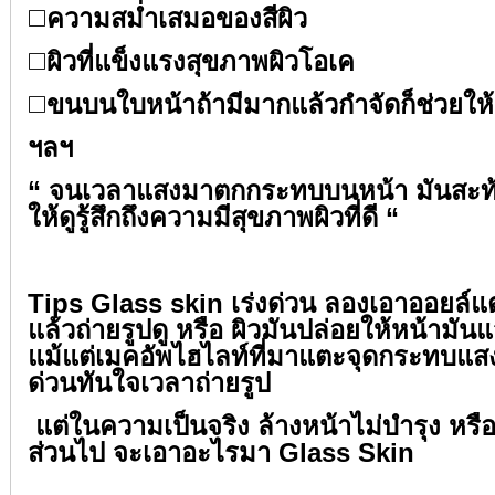
◻️
ความสม่ำเสมอของสีผิว ⁣⁣
◻️
ผิวที่แข็งแรงสุขภาพผิวโอเค⁣⁣
◻️
ขนบนใบหน้าถ้ามีมากแล้วกำจัดก็ช่วยให้เน
ฯลฯ⁣⁣
“ จนเวลาแสงมาตกกระทบบนหน้า มันสะท
ให้ดูรู้สึกถึงความมีสุขภาพผิวที่ดี “⁣⁣
⁣⁣
Tips Glass skin เร่งด่วน ลองเอาออยล์
แล้วถ่ายรูปดู หรือ ผิวมันปล่อยให้หน้ามัน
แม้แต่เมคอัพไฮไลท์ที่มาแตะจุดกระทบแสงก็
ด่วนทันใจเวลาถ่ายรูป⁣⁣
⁣⁣
แต่ในความเป็นจริง ล้างหน้าไม่บำรุง หรื
ส่วนไป จะเอาอะไรมา Glass Skin⁣⁣