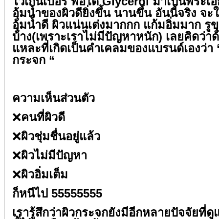
ไวเกินเบอร์ พอได้ Glycerol มาเป็นพระเอก
อุ้มน้ำของผิวดียิ่งขึ้น นานขึ้น อันนี้จริง จะใ
อุ้มน้ำดี ผิวแน่นเต่งมากกก แก้มอิ่มมาก รูข
บ้าง(เพราะเราไม่มีปัญหาหนัก) เลยคิดว่าด้ว
แหละที่เกิดเป็นคำเคลมของแบรนด์เองว่า “
กระจก “⁣⁣
⁣⁣
ความเห็นส่วนตัว⁣⁣
❌
คนที่ผิวดี⁣⁣
❌
ผิวชุ่มชื่นอยู่แล้ว⁣⁣
❌
ผิวไม่มีปัญหา⁣⁣
❌
ผิวอิ่มเต็ม⁣⁣
ก็หนีไป 55555555 ⁣⁣
เรารู้สึกว่าผิวกระจกยังมีอีกหลายปัจจัยที่ดู