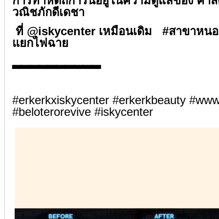
การทำหัตถการนี้อยู่ในความดูแลของ ศาสต
วณิชภักดีเดชา⁣⁣
⁣⁣ที่ @iskycenter เหมือนเดิม #สาขาห
แยกไฟฉาย
▂▂▂▂▂▂▂▂▂▂⁣⁣
⁣⁣
#erkerkxiskycenter #erkerkbeauty #ww
#beloterorevive #iskycenter