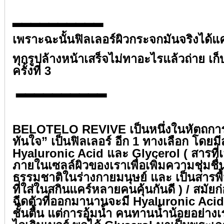
⁣⁣
▂▂▂▂▂▂▂▂▂▂⁣⁣
เพราะฉะนั้นฟิลเลอร์ผิวกระจกมันจริงได้แค
ทุกรูปล้างหน้าเสร็จไม่ทาอะไรแล้วถ่าย เก
ครั้งที่ 3⁣⁣
⁣
▂▂▂▂▂▂▂▂▂▂⁣⁣
⁣⁣
BELOTELO REVIVE เป็นหนึ่งในหัตถการท
ทันใจ” เป็นฟิลเลอร์ อีก 1 ทางเลือก โดย
Hyaluronic Acid และ Glycerol ( สารที่เ
ภายในเซลล์ผิวของเราเพื่อเพิ่มความชุ่มชื
ธรรมชาติในร่างกายมนุษย์ และ เป็นสารพ
ที่ใส่ในสกินแคร์หลายคนคุ้นกันดี ) / สมัย
ฉีดตัวที่ออกมานานจะมี Hyaluronic Aci
ชั้นตื้น แต่การอุ้มน้ำ คนทานน้ำน้อยอย่างเ