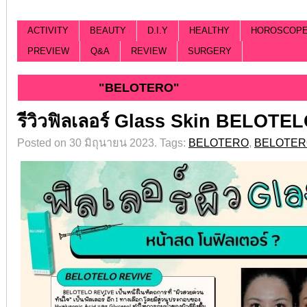
ACTIVITY
BEAUTY
D.I.Y
HEALTHY
HOROSCOP
PREVIEW
Q&A
REVIEW
SURGERY
Tag Archive |
"BELOTERO"
รีวิวฟิลเลอร์ Glass Skin⁣⁣ BELOTEL
Posted on 30 มิถุนายน 2023.
Tags:
BELOTERO
,
BELOTER