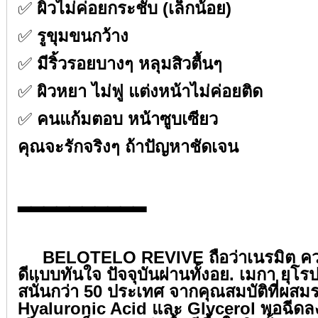
✅
ผิวไม่ค่อยกระชับ (เล็กน้อย)⁣⁣
✅
รูขุมขนกว้าง⁣⁣
✅
มีริ้วรอยบางๆ หลุมสิวตื้นๆ⁣⁣
✅
ผิวหยา ไม่ฟู แต่งหน้าไม่ค่อยติด⁣⁣
✅
คนแก้มตอบ หน้าซูบเซียว⁣⁣
คุณจะรักจริงๆ ถ้าปัญหาชัดเจน⁣⁣
⁣⁣
▂▂▂▂▂▂▂▂▂▂⁣⁣
⁣⁣
BELOTELO REVIVE ถือว่าเนรมิต ควา
ดีแบบทันใจ ปัจจุบันผ่านทั้งอย. เมกา ยุโ
สนั่นกว่า 50 ประเทศ จากคุณสมบัติที่ผสม
Hyaluronic Acid และ Glycerol พอฉีดล