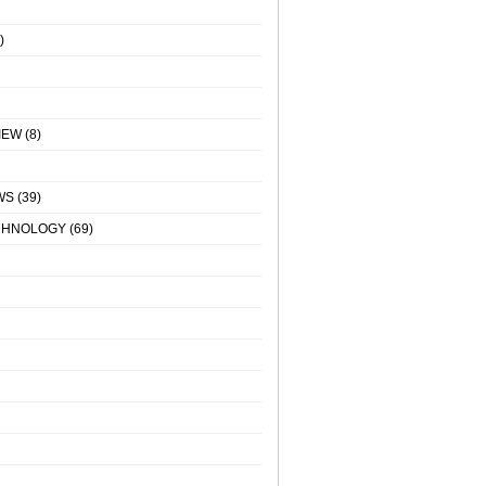
)
IEW
(8)
WS
(39)
CHNOLOGY
(69)