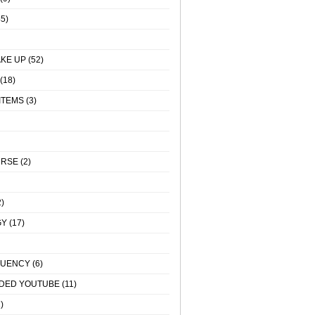
5)
KE UP
(52)
(18)
ITEMS
(3)
URSE
(2)
)
GY
(17)
QUENCY
(6)
DED YOUTUBE
(11)
)