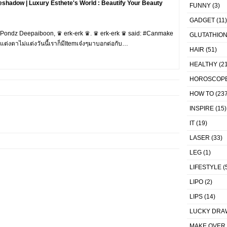
shadow | Luxury Esthete's World : Beautify Your Beauty
FUNNY
(3)
GADGET
(11)
by Pondz Deepaiboon, ♛ erk-erk ♛. ♛ erk-erk ♛ said: #Canmake
GLUTATHIO
งตาไม่แต่งวันนี้เราก็มีItemเจ๋งๆมาบอกต่อกับ…
HAIR
(51)
HEALTHY
(21
HOROSCOP
HOW TO
(237
INSPIRE
(15)
IT
(19)
LASER
(33)
LEG
(1)
LIFESTYLE
(
LIPO
(2)
LIPS
(14)
LUCKY DRA
MAKE OVER