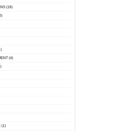
ENS
(18)
0)
)
MENT
(4)
)
E
(1)