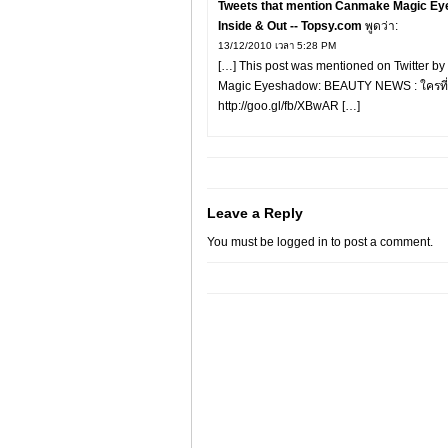
Tweets that mention Canmake Magic Eye
Inside & Out -- Topsy.com
พูดว่า:
13/12/2010 เวลา 5:28 PM
[…] This post was mentioned on Twitter 
Magic Eyeshadow: BEAUTY NEWS : ใครที่แต่
http://goo.gl/fb/XBwAR
[…]
Leave a Reply
You must be
logged in
to post a comment.