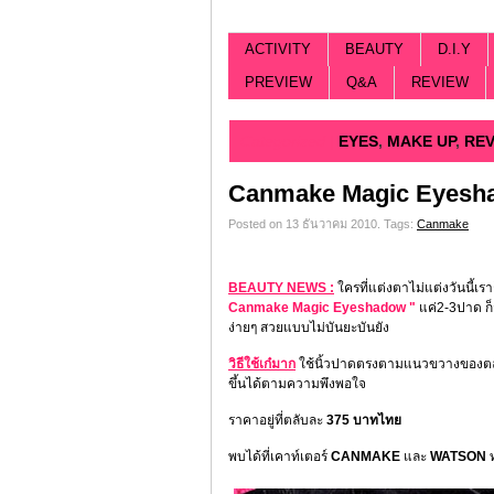
ACTIVITY
BEAUTY
D.I.Y
PREVIEW
Q&A
REVIEW
Categorized |
EYES
,
MAKE UP
,
REV
Canmake Magic Eyesh
Posted on 13 ธันวาคม 2010.
Tags:
Canmake
BEAUTY NEWS :
ใครที่แต่งตาไม่แต่งวันนี้เร
Canmake Magic Eyeshadow "
แค่2-3ปาด ก็สว
ง่ายๆ สวยแบบไม่บันยะบันยัง
วิธีใช้เก๋มาก
ใช้นิ้วปาดตรงตามแนวขวางของตลับใ
ขึ้นได้ตามความพึงพอใจ
ราคาอยู่ที่ตลับละ
375 บาทไทย
พบได้ที่เคาท์เตอร์
CANMAKE
และ
WATSON