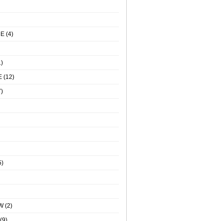
NE
(4)
)
E
(12)
)
5)
W
(2)
(9)