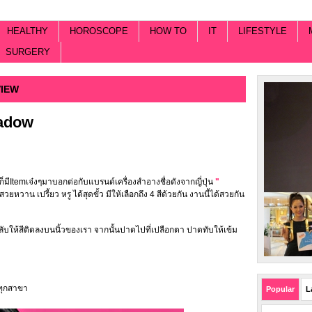
HEALTHY
HOROSCOPE
HOW TO
IT
LIFESTYLE
SURGERY
IEW
adow
าก็มีItemเจ๋งๆมาบอกต่อกับแบรนด์เครื่องสำอางชื่อดังจากญี่ปุ่น
"
ยหวาน เปรี้ยว หรู ได้สุดขั้ว มีให้เลือกถึง 4 สีด้วยกัน งานนี้ได้สวยกัน
ห้สีติดลงบนนิ้วของเรา จากนั้นปาดไปที่เปลือกตา ปาดทับให้เข้ม
ทุกสาขา
Popular
L