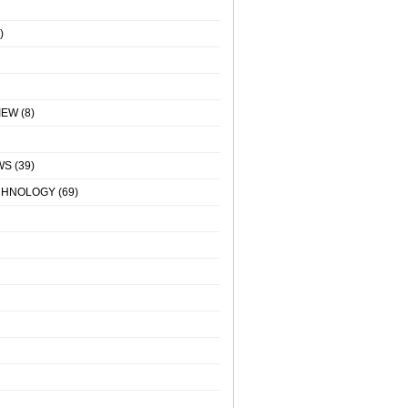
)
IEW
(8)
WS
(39)
CHNOLOGY
(69)