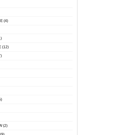
NE
(4)
)
E
(12)
)
5)
W
(2)
(9)