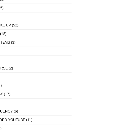
5)
KE UP
(52)
(18)
ITEMS
(3)
URSE
(2)
)
GY
(17)
QUENCY
(6)
DED YOUTUBE
(11)
)