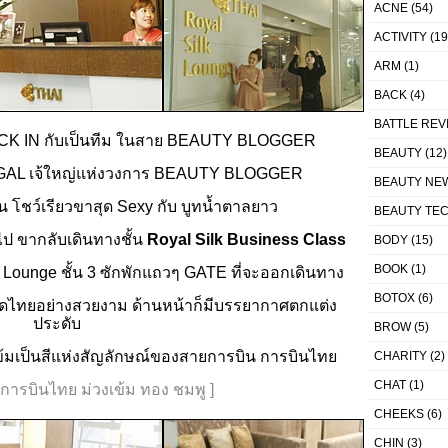
ACNE
(54)
ACTIVITY
(19
ARM
(1)
BACK
(4)
BATTLE REV
ECK IN กับเป็นทีม ในสาย BEAUTY BLOGGER
BEAUTY
(12)
L เจ้ใหญ่แห่งวงการ
BEAUTY BLOGGER
BEAUTY NE
 โชว์เรียวขาสุด Sexy กับ บูทน้ำตาลยาว
BEAUTY TE
ป ขากลับเดินทางชั้น
Royal Silk Business Class
BODY
(15)
BOOK
(1)
 Lounge ชั้น 3 ซักพักแถวๆ GATE ที่จะออกเดินทาง
BOTOX
(6)
ชุดไทยอย่างสวยงาม ด้านหน้าก็มีบรรยากาศตกแต่ง
ประดับ
BROW
(5)
วงเข้มเป็นสีแห่งสัญลักษณ์ของสายการบิน การบินไทย
CHARITY
(2)
CHAT
(1)
์การบินไทย ม่วงเข้ม ทอง ชมพู ]
CHEEKS
(6)
CHIN
(3)