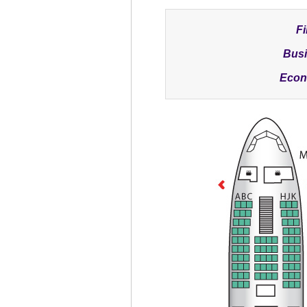
Fi
Busin
Econo