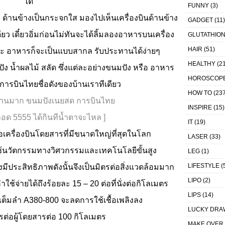
ได้
FUNNY
(3)
านข้างเป็นกระจกใส มองไปเห็นเครื่องบินด้านข้าง
GADGET
(11)
ยว เดี๋ยวอิ่มก่อนไม่ทันจะได้ลิ้มลองอาหารบนเครื่อง
GLUTATHIO
HAIR
(51)
่ะ อาหารก็จะเป็นแบบสากล รับประทานได้ง่ายๆ
HEALTHY
(21
ง น้ำผลไม้ สลัด ซึ่งแต่ละอย่างขนมปัง หรือ อาหาร
HOROSCOP
ารบินไทยชื่อดังของบ้านเราทีเดียว
HOW TO
(237
ทานมาก ขนมปังเนยสด การบินไทย
INSPIRE
(15)
ลอด 5555
ได้กินทีน้ำตาจะไหล ]
IT
(19)
อเครื่องบินโดยสารที่มีขนาดใหญ่ที่สุดในโลก
LASER
(33)
ช้นวัตกรรมทางวิศวกรรมและเทคโนโลยีขั้นสูง
LEG
(1)
LIFESTYLE
(
มีประสิทธิภาพดังนั้นจึงเป็นมิตรต่อสิ่งแวดล้อมมาก
LIPO
(2)
ใช้จ่ายได้ถึงร้อยละ 15 – 20 ต่อที่นั่งต่อกิโลเมตร
LIPS
(14)
รเต็มลำ
A380-800 จะลดการใช้เชื้อเพลิงลง
LUCKY DRA
ตรต่อผู้โดยสารต่อ 100 กิโลเมตร
MAKE OVER