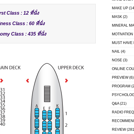
MAKE UP
(14
rst Class : 12 ที่นั่ง
MASK
(2)
ess Class : 60 ที่นั่ง
MINERAL MA
my Class : 435 ที่นั่ง
MOTIVATION
MUST HAVE 
NAIL
(4)
NOSE
(3)
ONLINE CO
PREVIEW
(6)
PROGRAM
(2
PSYCHOLO
Q&A
(21)
RADIO FRE
RECOMMEN
REVIEW
(281