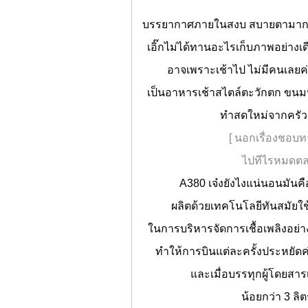
บรรยากาศภายในสงบ สบายตามาก ด้
เอิ๊กไม่ได้ทานอะไรเก็บภาพอย่างเดี
อาจเพราะเช้าไป ไม่มีคนเลยค
เป็นอาหารเช้าสไตล์ตะวักตก ขนมปั
ทำสดใหม่จากครัวก
[ นอกเรื่องชอบ
ไปทีไรหมดต
A380 เจ๋งยังไงแน่นอนมันคื
ผลิตด้วยเทคโนโลยีทันสมัยใ
ในการบริหารจัดการเชื้อเพลิงอย่าง
ทำให้การบินแต่ละครั้งประหยัดค่า
และเมื่อบรรทุกผู้โดยสา
น้อยกว่า 3 ลิ