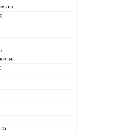
ENS
(18)
0)
)
MENT
(4)
)
E
(1)