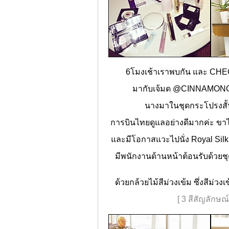
6โมงเช้าเราพบกัน และ CH
มากับเจ้มด @CINNAMONGA
นางมาในชุดกระโปรงสั้น
การบินไทยดูแลอย่างดีมากค่ะ ขาไ
และมีโอกาสแวะไปนั่ง Royal Silk
มีพนักงานด้านหน้าต้อนรับด้วย
ด้วยกล้วยไม้สีม่วงเข้ม ซึ่งสีม่
[ 3 สีสัญลักษณ