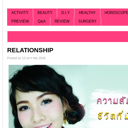
ACTIVITY
BEAUTY
D.I.Y
HEALTHY
HOROSCOP
PREVIEW
Q&A
REVIEW
SURGERY
Categorized |
RELATIONSHIP
Posted on 12 มกราคม 2016.