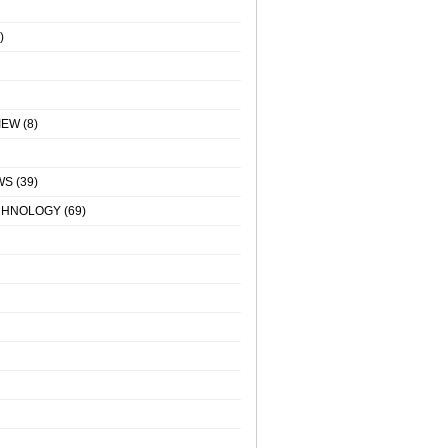
)
IEW
(8)
WS
(39)
CHNOLOGY
(69)