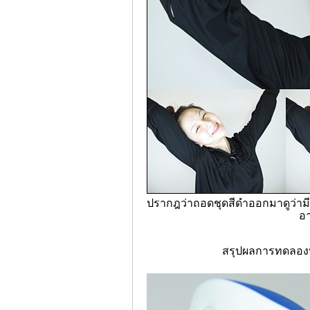
ปรากฎว่าถอดชุดสีดำออกมาดูว่ามี
อา
สรุปผลการทดลองท