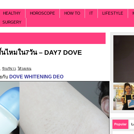
HEALTHY
HOROSCOPE
HOW TO
IT
LIFESTYLE
SURGERY
ขึ้นไหมใน7วัน – DAY7 DOVE
น
,
รักแร้ขาว
,
ใต้วงแขน
ายกับ
DOVE WHITENING DE
O
Popular
L