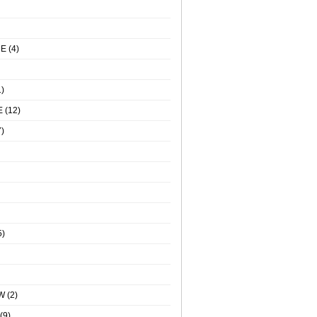
NE
(4)
)
E
(12)
)
5)
W
(2)
(9)