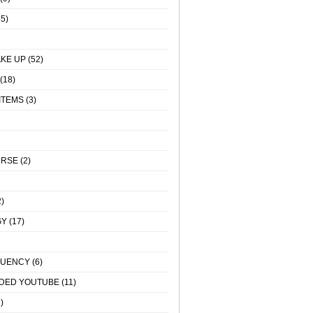
5)
KE UP
(52)
(18)
ITEMS
(3)
URSE
(2)
)
GY
(17)
QUENCY
(6)
DED YOUTUBE
(11)
)