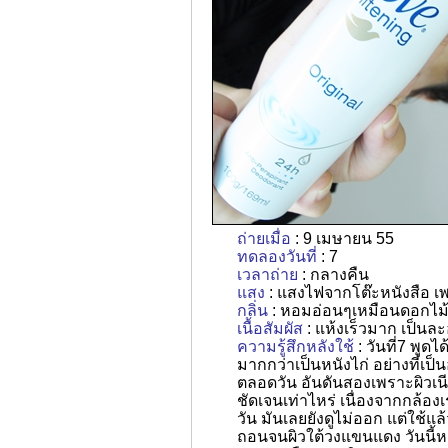
ถ่ายเมื่อ
: 9 เมษายน 55
ทดลองวันที่
: 7
เวลาถ่าย
: กลางคืน
แสง
: แสงไฟจากโต๊ะหนังสือ เพ
กลิ่น
: หอมอ่อนๆเหมือนดอกไม
เนื้อสัมผัส
: แห้งเร็วมาก เป็น
ความรู้สึกหลังใช้
: วันที่7 พูด
มากกว่าเป็นหนังไก่ อย่างที่เป็
ตลอดวัน อันดันสองเพราะผิวเนีย
ชัดเจนเท่าไหร่ เนื่องจากกล้อง
วัน มันเลยยังดูไม่ออก แต่ใช้แล้
ถอนจนผิวใต้วงแขนแดง วันนี้หา