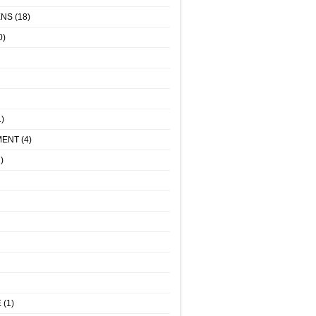
ENS
(18)
0)
)
MENT
(4)
)
E
(1)