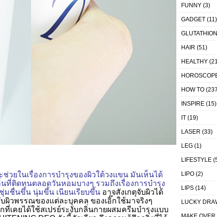
FUNNY
(3)
GADGET
(11)
GLUTATHIO
HAIR
(51)
HEALTHY
(21
HOROSCOP
HOW TO
(237
INSPIRE
(15)
IT
(19)
LASER
(33)
LEG
(1)
LIFESTYLE
(
ะช่วยในเรื่องการบำรุงของผิวใต้วงแขน มันเห็นได้
LIPO
(2)
ลิ่นที่ติดทนตลอดวันหอมบางๆ รวมถึงเรื่องการบำรุง
LIPS
(14)
ชื่นขึ้น นุ่มขึ้น เนียนเรียบขึ้น
อาจสังเกตุจับผิวได้
กับผิวพรรณของแต่ละบุคคล ของเอิ๊กใช้มาจริงๆ
LUCKY DRA
งแรกที่เคยได้ใช้สเปรย์ระงับกลิ่นกายผสมครีมบำรุงแบบ
MAKE OVER