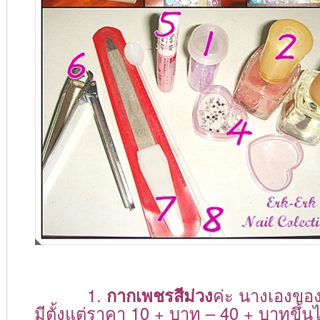
1.
กากเพชรสีม่วง
ค่ะ นางเองของ
มีตั้งแต่ราคา 10 + บาท – 40 + บาทขึ้นไป