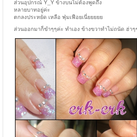
ส่วนอุปกรณ์ Y_Y ข้างบนไม่ต้องพูดถึง
หลายบาทอยู่ค่ะ
ตกลงประหยัด เหลือ ฟุ่มเฟือยเนี่ยยยยย
ส่วนออกมาก็ขำๆๆค่ะ ทำเอง ข้างขวาทำไม่ถนัด ฮ่าๆ