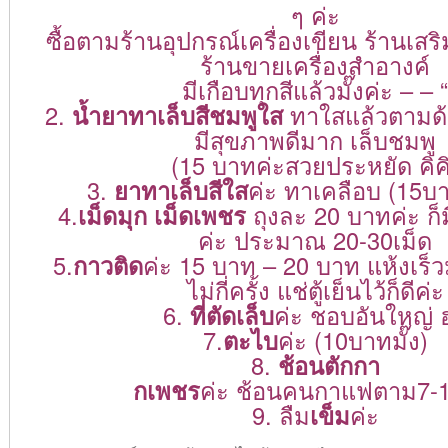
ๆ ค่ะ
ซื้อตามร้านอุปกรณ์เครื่องเขียน ร้านเส
ร้านขายเครื่องสำอางค์
มีเกือบทุกสีแล้วมั๊งค่ะ – – “
2.
น้ำยาทาเล็บสีชมพูใส
ทาใสแล้วตามด้ว
มีสุขภาพดีมาก เล็บชมพู
(15 บาทค่ะสวยประหยัด คิคิ
3.
ยาทาเล็บสีใส
ค่ะ ทาเคลือบ (15บา
4.
เม็ดมุก เม็ดเพชร
ถุงละ 20 บาทค่ะ ก็ม
ค่ะ ประมาณ 20-30เม็ด
5.
กาวติด
ค่ะ 15 บาท – 20 บาท แห้งเร็ว
ไม่กี่ครั้ง แช่ตู้เย็นไว้ก็ดีค่ะ
6.
ที่ตัดเล็บ
ค่ะ ชอบอันใหญ่ ฮ
7.
ตะไบ
ค่ะ (10บาทมั๊ง)
8.
ช้อนตักกา
กเพชร
ค่ะ ช้อนคนกาแฟตาม7-1
9. ลืม
เข็ม
ค่ะ