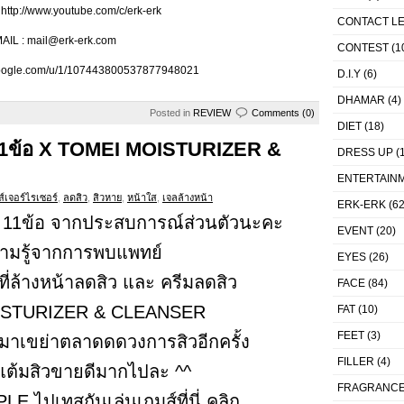
ttp://www.youtube.com/c/erk-erk
CONTACT L
AIL : mail@erk-erk.com
CONTEST
(1
.google.com/u/1/107443800537877948021
D.I.Y
(6)
DHAMAR
(4)
Posted in
REVIEW
Comments (0)
DIET
(18)
11ข้อ X TOMEI MOISTURIZER &
DRESS UP
(1
ENTERTAIN
์เจอร์ไรเซอร์
,
ลดสิว
,
สิวหาย
,
หน้าใส
,
เจลล้างหน้า
ERK-ERK
(62
 11ข้อ จากประสบการณ์ส่วนตัวนะคะ
EVENT
(20)
ามรู้จากการพบแพทย์
EYES
(26)
ี่ล้างหน้าลดสิว และ ครีมลดสิว
FACE
(84)
STURIZER & CLEANSER
FAT
(10)
FEET
(3)
จะมาเขย่าตลาดดดวงการสิวอีกครั้ง
FILLER
(4)
แต้มสิวขายดีมากไปละ ^^
FRAGRANC
E ไปเทสกันเล่นเกมส์ที่นี่
คลิก