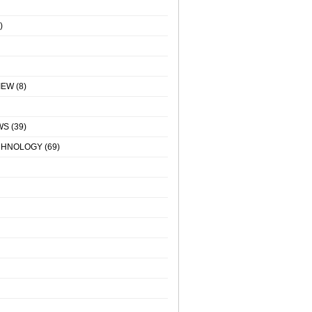
)
IEW
(8)
WS
(39)
CHNOLOGY
(69)