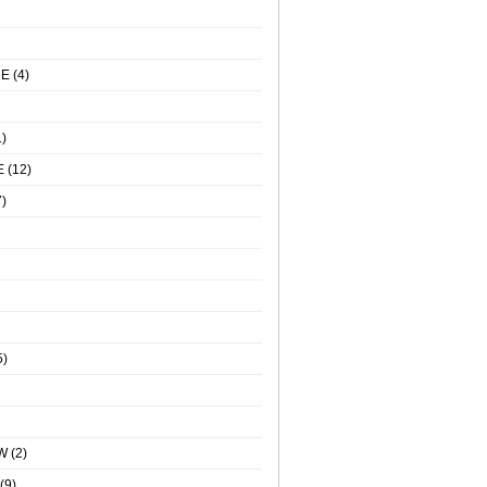
NE
(4)
)
E
(12)
)
5)
W
(2)
(9)