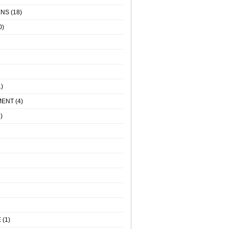
ENS
(18)
0)
)
MENT
(4)
)
E
(1)