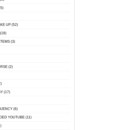
5)
KE UP
(52)
(18)
ITEMS
(3)
URSE
(2)
)
GY
(17)
QUENCY
(6)
DED YOUTUBE
(11)
)