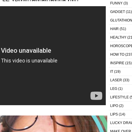
FUNNY
(3)
GADGET
(11)
GLUTATHIO
HAIR
(51)
HEALTHY
(21
HOROSCOP
HOW TO
(237
INSPIRE
(15)
IT
(19)
LASER
(33)
LEG
(1)
LIFESTYLE
(
LIPO
(2)
LIPS
(14)
LUCKY DRA
MAKE OVER