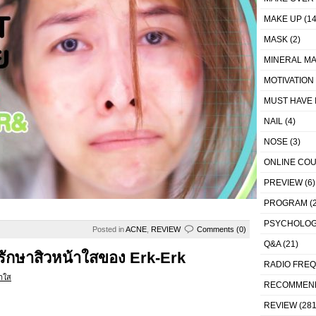
MAKE UP
(14
MASK
(2)
MINERAL MA
MOTIVATION
MUST HAVE 
NAIL
(4)
NOSE
(3)
ONLINE CO
PREVIEW
(6)
PROGRAM
(2
PSYCHOLO
Posted in
ACNE
,
REVIEW
Comments (0)
Q&A
(21)
์รักษาสิวหน้าใสของ Erk-Erk
RADIO FRE
าใส
RECOMMEN
REVIEW
(281